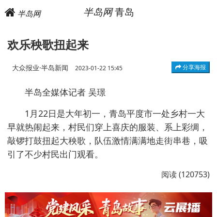
半岛网
青岛
半岛网
欢乐秧歌扭起来
大众报业·半岛新闻
分享海报
2023-01-22 15:45
半岛全媒体记者 吴璟
1月22日是大年初一，青岛平度市一处乡村一大
早就热闹起来，村民们穿上喜庆的服装、系上彩绸，
敲锣打鼓扭起大秧歌，队伍激情满满地走街串巷，吸
引了不少村民出门观看。
阅读 (120753)