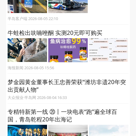
半岛客户端 2026-08-05 22:10
牛蛙检出呋喃唑酮 实测20元即可购买
海报新闻 2026-08-05 15:56
梦金园黄金董事长王忠善荣获“潍坊非遗20年突
出贡献人物”
大众报业·半岛网 2026-08-04 16:33
专精特新第一线 ⑳丨一块电表“跑”遍全球百
国，青岛乾程20年出海记