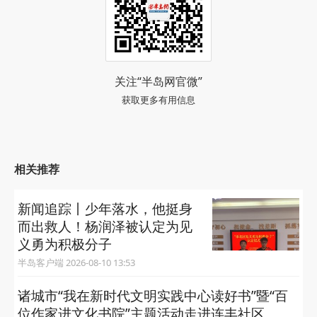
周明帅无奈地表示，由于父亲这两年身体不好，
病情恶化，一直在家休养或住院，母亲没有工作，只
是帮忙照顾父亲，生活的重担全都压在了他的身
上。“我爸爸一直在医院住院，为了照顾我爸，我这
几个月都没上班。我妈腰疼得厉害，现在照顾不
了。”为了给父亲治病，一家子掏空了积蓄，还欠下
了许多外债。“借了一大圈，能借的亲戚朋友都借遍
了。”周明帅表示，目前父亲虽然脱离了生命危险，
但仍需要住院进行后续治疗，治疗费用还是未知。如
果您想帮这个小伙一把，帮助这个家庭渡过难关，可
以联系周明帅，电话：18561745028。