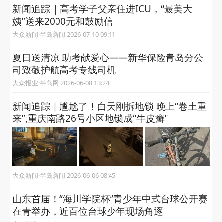
相关推荐
新闻追踪丨少年落水，他挺身
而出救人！杨润泽被认定为见
义勇为积极分子
半岛客户端 2026-08-10 13:53
诸城市“我在新时代文明实践中心读好书”暨“百
位作家进文化书院”主题活动走进连丰社区
文明诸城 2026-07-20 16:06
新闻追踪丨惊涛骇浪中救人，火遍全网的青岛
三勇士获评见义勇为