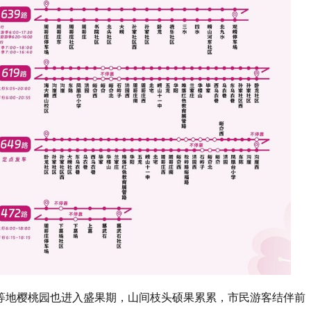
等地樱桃园也进入盛果期，山间枝头硕果累累，市民游客结伴前