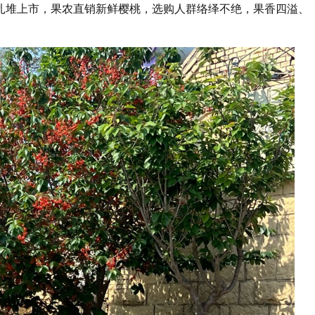
扎堆上市，果农直销新鲜樱桃，选购人群络绎不绝，果香四溢、