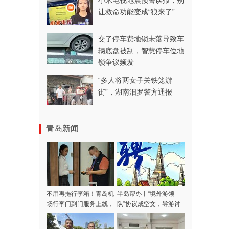
小米电视地震预警误报，别
让救命功能变成“狼来了”
交了停车费地锁未落导致车
辆底盘被刮，智慧停车位地
锁争议频发
“多人将两女子关铁笼游
街”，湖南汨罗警方通报
青岛新闻
不用再拖行李箱！青岛机
半岛帮办丨“境外游领
场行李门到门服务上线，
队”协议成空文，导游讨
涵盖31家航司，青岛潍
费多日不成！记者采访当
坊多区市可用
天，款项连夜退回