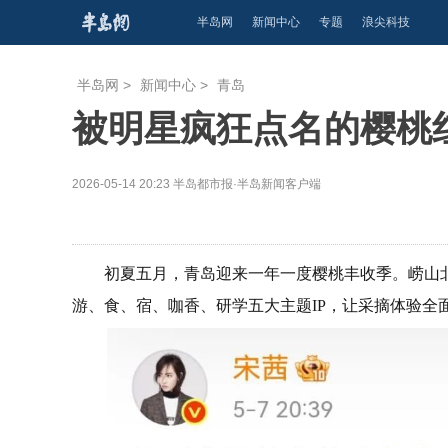
半岛网
新闻中心
专题
浪尖科技
半岛网
>
新闻中心
>
青岛
被明星疯狂点名的樱桃
2026-05-14 20:23
半岛都市报·半岛新闻客户端
初夏五月，青岛迎来一年一度樱桃丰收季。崂山北
游、食、宿、咖香、研学五大主题IP，让采摘体验全