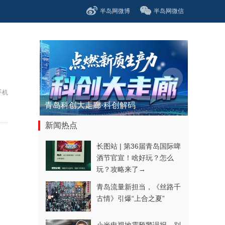
半岛网微博
半岛网微信
手机
医者担当 品牌荣光——2026青岛...
新闻热点
长图站 | 第36届青岛国际啤
酒节官宣！啥好玩？怎么
玩？攻略来了→
青岛流量新担当，《丝路千
古情》引爆“上合之夏”