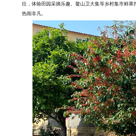
往，体验田园采摘乐趣。鳌山卫大集等乡村集市鲜果
热闹非凡。