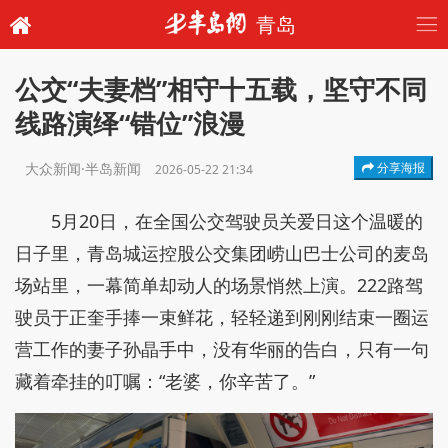
青岛
公交“夫妻档”相守十五载，坚守不同
线路演绎“错位”浪漫
大众新闻·半岛新闻
分享海报
2026-05-22 21:34
5月20日，在全国公交驾驶员关爱日这个温暖的
日子里，青岛城运控股公交集团崂山巴士公司的麦岛
场站里，一幕简单却动人的场景悄然上演。222路驾
驶员于正奎手捧一束鲜花，轻轻递到刚刚结束一圈运
营工作的妻子孙晶手中，没有华丽的告白，只有一句
藏着牵挂的叮嘱：“老婆，你辛苦了。”