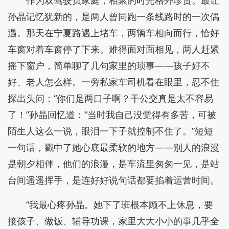
作为双驾驶员家庭，相聚的时光格外珍贵。最让
孙晶记忆犹新的，是两人曾同跑一条线路时的一次偶
遇。那天在宁夏路遇上堵车，两辆车相向而行，恰好
车窗对着车窗停了下来。难得面对面相见，两人赶紧
摇下窗户，简单聊了几句家里的琐事——孩子好不
好、老人怎么样。一旁私家车司机看在眼里，忍不住
探出头问：“你们是两口子啊？干公交真是太不容易
了！”孙晶回忆道：“当时我自己没觉得有多苦，可被
陌生人这么一说，眼泪一下子就控制不住了。”短短
一句话，戳中了她心底最柔软的地方——别人的浪漫
是朝夕相伴，他们的浪漫，是车流里匆匆一见，是站
台间遥遥挥手，是连好好说句话都要掐着运营时间。
“我最心疼孙晶。她下了班根本顾不上休息，要
接孩子、做饭、辅导功课，家里大大小小的事几乎全