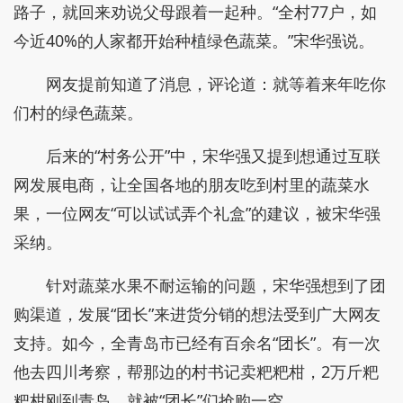
路子，就回来劝说父母跟着一起种。“全村77户，如
今近40%的人家都开始种植绿色蔬菜。”宋华强说。
网友提前知道了消息，评论道：就等着来年吃你
们村的绿色蔬菜。
后来的“村务公开”中，宋华强又提到想通过互联
网发展电商，让全国各地的朋友吃到村里的蔬菜水
果，一位网友“可以试试弄个礼盒”的建议，被宋华强
采纳。
针对蔬菜水果不耐运输的问题，宋华强想到了团
购渠道，发展“团长”来进货分销的想法受到广大网友
支持。如今，全青岛市已经有百余名“团长”。有一次
他去四川考察，帮那边的村书记卖粑粑柑，2万斤粑
粑柑刚到青岛，就被“团长”们抢购一空。