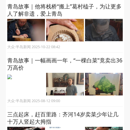
青岛故事｜他将栈桥“搬上”葛村榼子，为让更多
人了解非遗，爱上青岛
大众·半岛新闻 2025-10-22 08:42
青岛故事｜一幅画画一年，“一棵白菜”竟卖出36
万高价
大众·半岛新闻 2025-08-12 09:00
三点起床，赶百里路：齐河14岁卖菜少年让几
十万人竖起大拇指