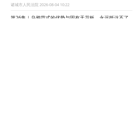
诸城市人民法院 2026-08-04 10:22
第26集｜乌鸦范式的优势与固有天花板，永远抵达不了
灵识维度
大众报业·半岛网 2026-07-27 11:10
提醒！7月24日—26日，夏季高考普通类等批次进行志愿
填报
山东教育社 2026-07-24 14:56
【锐执有潍·亮剑龙城】诸城法院开展2026年第26次集中
执行行动
诸城市人民法院 2026-07-24 09:32
7月26日！NBA2K系列青岛篮球嘉年华来袭！