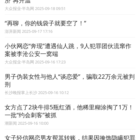
济”再升温
大众报业·半岛网 2025-09-18 09:51
“再聊，你的钱袋子就要空了！”
澎湃新闻 2025-09-17 17:16
小伙网恋“奔现”遭遇仙人跳，9人犯罪团伙流窜作
案被李沧公安一窝端
大众报业·半岛网 2025-09-16 17:23
男子伪装女性与他人“谈恋爱”，骗取22万余元被判
刑
长沙晚报掌上长沙 2025-09-16 10:12
女方点了2块牛排5瓶红酒，他稀里糊涂掏了1万！
一批“约会刺客”被抓
潮新闻 2025-09-16 10:00
女子轻信网恋男友帮其转账，结果因掩饰隐瞒犯罪