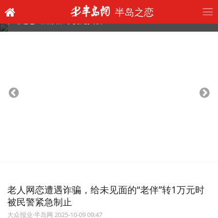
半岛之恋
半岛之恋“臻情相约 悦见真爱”
老人网恋遭遇诈骗，给未见面的“老伴”转1万元时
被民警紧急制止
大众报业·半岛网 2025-10-09 09:47