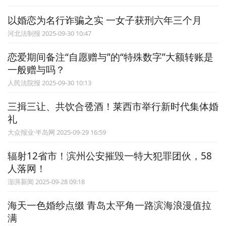
以婚恋为名行诈骗之实 一女子获刑六年三个月
河北法制报 2025-09-30 10:47
恋爱期间备注“自愿赠与”的“特殊数字”大额转账是
一般赠与吗？
人民法院报 2025-09-30 10:13
三揖三让、共饮合卺酒！莱西市举行新时代集体婚
礼
大众报业·半岛网 2025-09-29 16:59
辐射12省市！滨州公安摧毁一特大犯罪团伙，58
人落网！
澎湃新闻 2025-09-28 09:18
海天一色婚纱点缀 青岛太平角一路滨海浪漫值拉
满