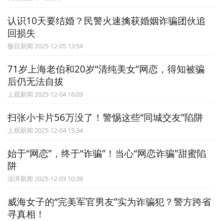
认识10天要结婚？民警火速擒获婚姻诈骗团伙追
回损失
极目新闻 2025-12-05 13:54
71岁上海老伯和20岁“清纯美女”网恋，得知被骗
后仍无法自拔
上观新闻 2025-12-04 16:09
扫张小卡片56万没了！警惕这些“同城交友”陷阱
上观新闻 2025-12-04 15:34
始于“网恋”，终于“诈骗”！当心“网恋诈骗”甜蜜陷
阱
澎湃新闻 2025-12-03 10:39
威海女子的“完美军官男友”实为诈骗犯？警方跨省
寻真相！