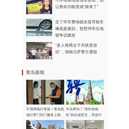
小米电视地震预警误报，别
让救命功能变成“狼来了”
交了停车费地锁未落导致车
辆底盘被刮，智慧停车位地
锁争议频发
“多人将两女子关铁笼游
街”，湖南汨罗警方通报
青岛新闻
不用再拖行李箱！青岛机
半岛帮办丨“境外游领
场行李门到门服务上线，
队”协议成空文，导游讨
涵盖31家航司，青岛潍
费多日不成！记者采访当
坊多区市可用
天，款项连夜退回