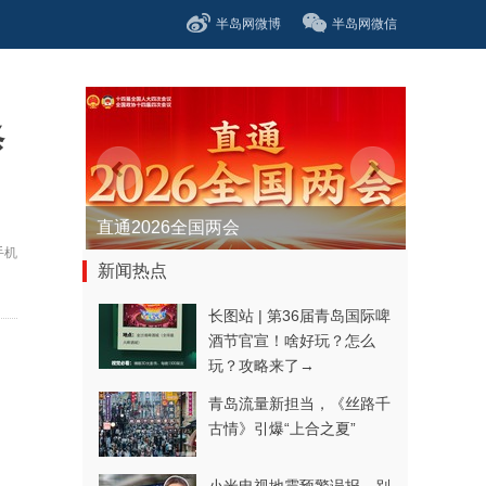
半岛网微博
半岛网微信
修
直通2026全国两会
手机
新闻热点
长图站 | 第36届青岛国际啤
酒节官宣！啥好玩？怎么
玩？攻略来了→
青岛流量新担当，《丝路千
古情》引爆“上合之夏”