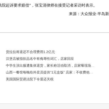
法院起诉要求赔偿”，张宝清律师在接受记者采访时表示。
来源：大众报业·半岛
货拉拉将退还不合理费用1.2亿元
汉堡店被指饮品名中有侮辱性词汇，店家回应
中学生演出服遭集体退货，家长称活动取消，店家曝现场视频，校方回应：属于家长自发行为
山西一餐馆每晚给外卖员提供“1元盒饭” 店家：不收费他们不好意思
美国国际贸易法院下令退还关税