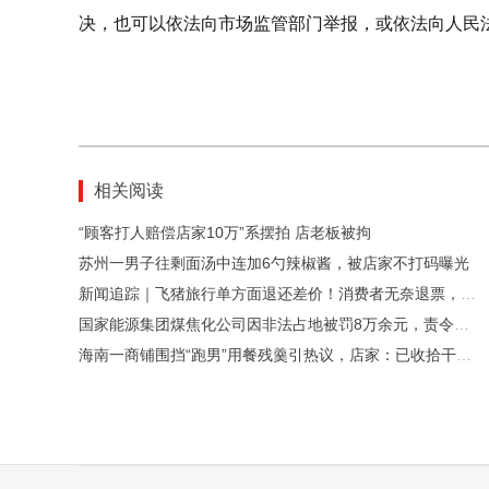
决，也可以依法向市场监管部门举报，或依法向人民
相关阅读
“顾客打人赔偿店家10万”系摆拍 店老板被拘
苏州一男子往剩面汤中连加6勺辣椒酱，被店家不打码曝光
新闻追踪｜飞猪旅行单方面退还差价！消费者无奈退票，被收取190元费用
国家能源集团煤焦化公司因非法占地被罚8万余元，责令退还土地
海南一商铺围挡“跑男”用餐残羹引热议，店家：已收拾干净，做了消杀处理