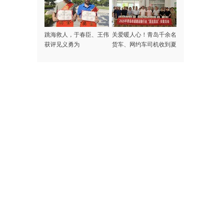
跳海救人，于春臣、王伟
关爱暖人心！青岛千余名
获评见义勇为
货车、网约车司机收到夏
日专属清凉礼包