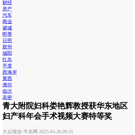
财经
房产
汽车
商业
诸城
即墨
日照
胶州
城阳
红岛
平度
西海岸
莱西
潍坊
临沂
高密
青大附院妇科娄艳辉教授获华东地区
妇产科年会手术视频大赛特等奖
大众报业·半岛网
2025-03-26 09:31