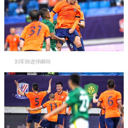
刘军帅进球瞬间