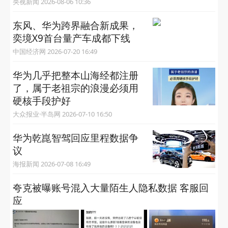
央视新闻 2026-08-06 10:36
东风、华为跨界融合新成果，
奕境X9首台量产车成都下线
中国经济网 2026-07-20 16:49
华为几乎把整本山海经都注册
了，属于老祖宗的浪漫必须用
硬核手段护好
大众报业·半岛网 2026-07-10 16:50
华为乾崑智驾回应里程数据争
议
海报新闻 2026-07-08 16:49
夸克被曝账号混入大量陌生人隐私数据 客服回
应