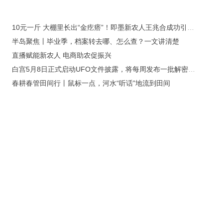
10元一斤 大棚里长出“金疙瘩”！即墨新农人王兆合成功引种“黄金西瓜” “企业+农户”模式带领乡亲增收致富
半岛聚焦丨毕业季，档案转去哪、怎么查？一文讲清楚
直播赋能新农人 电商助农促振兴
白宫5月8日正式启动UFO文件披露，将每周发布一批解密档案 学者：失望是注定的
春耕春管田间行丨鼠标一点，河水“听话”地流到田间