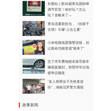
长图站 | 第36届青岛国际啤
酒节官宣！啥好玩？怎么
玩？攻略来了→
青岛流量新担当，《丝路千
古情》引爆“上合之夏”
小米电视地震预警误报，别
让救命功能变成“狼来了”
交了停车费地锁未落导致车
辆底盘被刮，智慧停车位地
锁争议频发
“多人将两女子关铁笼游
街”，湖南汨罗警方通报
政事新闻