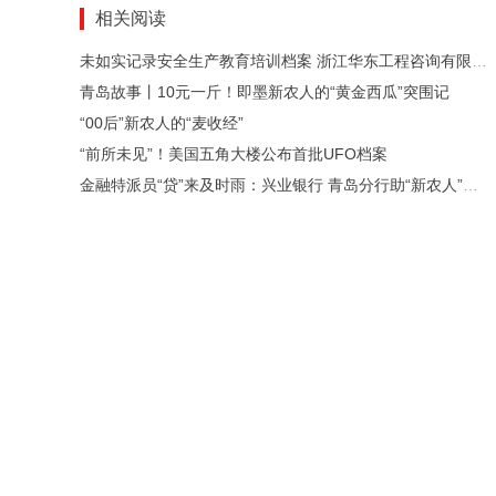
相关阅读
未如实记录安全生产教育培训档案 浙江华东工程咨询有限公司被罚5万元
青岛故事丨10元一斤！即墨新农人的“黄金西瓜”突围记
“00后”新农人的“麦收经”
“前所未见”！美国五角大楼公布首批UFO档案
金融特派员“贷”来及时雨：兴业银行 青岛分行助“新农人”春耕扩产