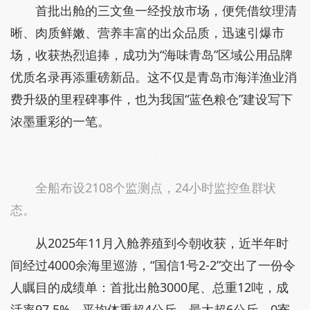
首批出舱的三文鱼一经投放市场，便凭借纹理清
晰、肉质鲜嫩、营养丰富的出众品质，迅速引爆市
场，收获热烈追捧，成功为“海味青岛”区域公用品牌
优质名录再添重磅新品。这不仅是青岛市海洋渔业消
费升级的里程碑事件，也为我国“蓝色粮仓”建设写下
浓墨重彩的一笔。
全船布设2108个监测点，24小时监控鱼群状
态。
从2025年11月入舱养殖到今朝收获，近半年时
间经过4000余海里巡游，“国信1号2-2”交出了一份令
人瞩目的成绩单：首批出舱3000尾、总重12吨，成
活率97.5%，平均体重超4公斤，最大超6公斤，0寄