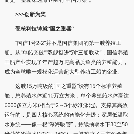
>>>创新为桨
硬核科技铸就“国之重器”
“国信1号2-2”并不是国信集团的第一艘养殖工
船。从“单船突破”“双舰挺进”到“三船联动”，国信养殖
工船产业实现了年产超万吨高品质鱼类的养殖能力，
成为全球唯一规模化运营超大型养殖工船的企业。
这艘15万吨级的“国之重器”设有15个标准养殖
舱，总养殖水体近10万立方米，单个养殖舱水体高达
6000多立方米(相当于2～3个标准泳池)。支撑其高效
运行的，是四大核心系统的智能化升级：深层低温取
水系统——像一根“深海吸管”，持续抽取水下30至50
米处的冷海水(10℃～16℃)，一举攻克了三文鱼全年