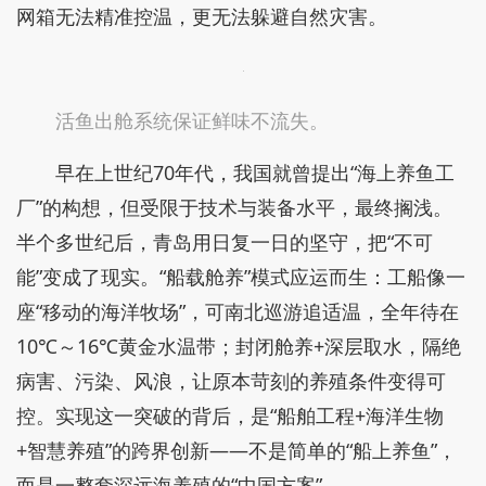
网箱无法精准控温，更无法躲避自然灾害。
活鱼出舱系统保证鲜味不流失。
早在上世纪70年代，我国就曾提出“海上养鱼工
厂”的构想，但受限于技术与装备水平，最终搁浅。
半个多世纪后，青岛用日复一日的坚守，把“不可
能”变成了现实。“船载舱养”模式应运而生：工船像一
座“移动的海洋牧场”，可南北巡游追适温，全年待在
10℃～16℃黄金水温带；封闭舱养+深层取水，隔绝
病害、污染、风浪，让原本苛刻的养殖条件变得可
控。实现这一突破的背后，是“船舶工程+海洋生物
+智慧养殖”的跨界创新——不是简单的“船上养鱼”，
而是一整套深远海养殖的“中国方案”。