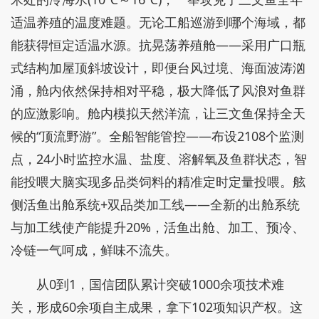
适温养殖的温度难题。无论工船巡游到哪个海域，都
能获得恒定适温水源。抗晃荡养殖舱——采用广口瓶
式结构加屋顶斜坡设计，即便台风过境、海面波涛汹
涌，舱内依然保持相对平稳，极大降低了风浪对鱼群
的应激影响。舱内模拟天然洋流，让三文鱼保持全天
候的“顶流野游”。全船智能管控——布设2108个监测
点，24小时监控水温、盐度、溶解氧及鱼群状态，智
能投喂大脑实现多品类饲料的精准定时定量投喂。舷
侧活鱼出舱系统+双品类加工线——全新的出舱系统
与加工线使产能提升20%，活鱼出舱、加工、预冷、
冷链一气呵成，鲜味不流失。
从0到1，国信团队累计突破1000余项技术难
关，形成60余项自主成果，拿下102项知识产权。这