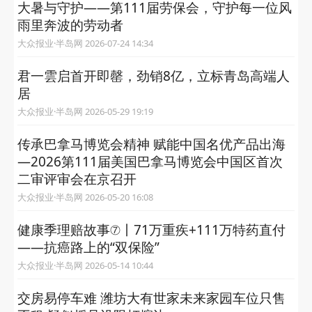
大暑与守护——第111届劳保会，守护每一位风
雨里奔波的劳动者
大众报业·半岛网 2026-07-24 14:34
君一雲启首开即罄，劲销8亿，立标青岛高端人
居
大众报业·半岛网 2026-05-29 19:19
传承巴拿马博览会精神 赋能中国名优产品出海
—2026第111届美国巴拿马博览会中国区首次
二审评审会在京召开
大众报业·半岛网 2026-05-20 16:08
健康季理赔故事⑦丨71万重疾+111万特药直付
——抗癌路上的“双保险”
大众报业·半岛网 2026-05-14 10:44
交房易停车难 潍坊大有世家未来家园车位只售