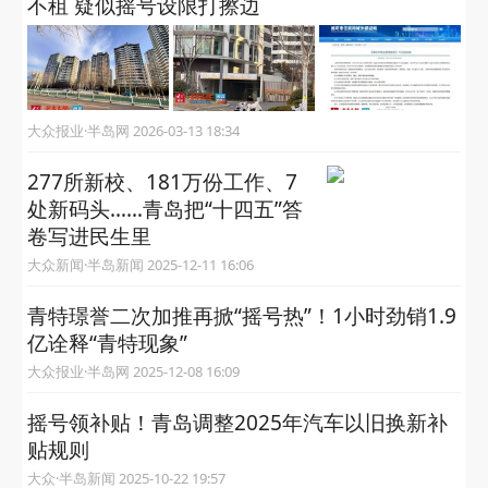
不租 疑似摇号设限打擦边
大众报业·半岛网 2026-03-13 18:34
277所新校、181万份工作、7
处新码头……青岛把“十四五”答
卷写进民生里
大众新闻·半岛新闻 2025-12-11 16:06
青特璟誉二次加推再掀“摇号热”！1小时劲销1.9
亿诠释“青特现象”
大众报业·半岛网 2025-12-08 16:09
摇号领补贴！青岛调整2025年汽车以旧换新补
贴规则
大众·半岛新闻 2025-10-22 19:57