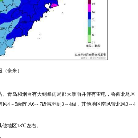
预报（毫米）
潍坊、青岛和烟台有大到暴雨局部大暴雨并伴有雷电，鲁西北地区
4～5级阵风6～7级减弱到3～4级，其他地区南风转北风3～4
他地区18℃左右。
右。