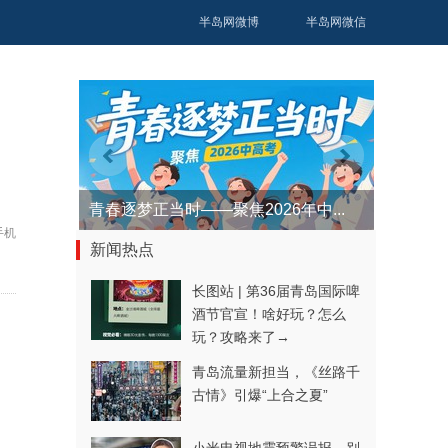
半岛网微博
半岛网微信
青春逐梦正当时——聚焦2026年中...
手机
新闻热点
长图站 | 第36届青岛国际啤
酒节官宣！啥好玩？怎么
玩？攻略来了→
青岛流量新担当，《丝路千
古情》引爆“上合之夏”