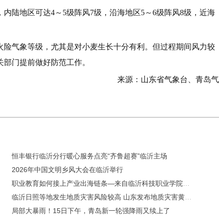
内陆地区可达4～5级阵风7级，沿海地区5～6级阵风8级，近海
火险气象等级，尤其是对小麦生长十分有利。但过程期间风力较
关部门提前做好防范工作。
来源：山东省气象台、青岛气
恒丰银行临沂分行暖心服务点亮“齐鲁超赛”临沂主场
2026年中国文明乡风大会在临沂举行
职业教育如何接上产业出海链条—来自临沂科技职业学院的观察
临沂日照等地发生地质灾害风险较高 山东发布地质灾害黄色预警
局部大暴雨！15日下午，青岛新一轮强降雨又续上了