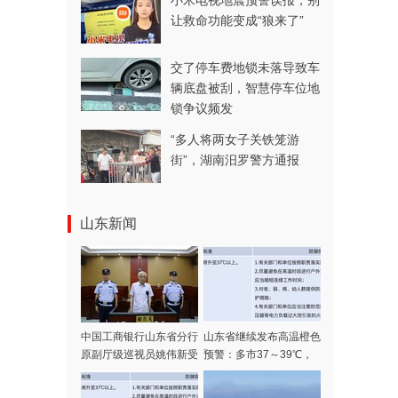
小米电视地震预警误报，别
让救命功能变成“狼来了”
交了停车费地锁未落导致车
辆底盘被刮，智慧停车位地
锁争议频发
“多人将两女子关铁笼游
街”，湖南汨罗警方通报
山东新闻
中国工商银行山东省分行
山东省继续发布高温橙色
原副厅级巡视员姚伟新受
预警：多市37～39℃，
贿案一审公开宣判
局部可达40℃以上