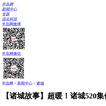
半岛网
新闻中心
专题
浪尖科技
半岛网微博
半岛网微信
半岛网
>
新闻中心
>
诸城
【诸城故事】超暖！诸城520