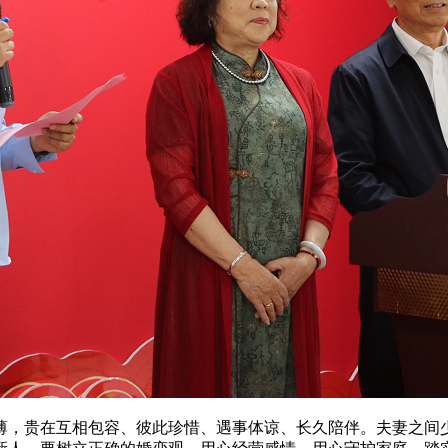
薄，贵在互相包容、彼此珍惜、遇事体谅、长久陪伴。夫妻之间