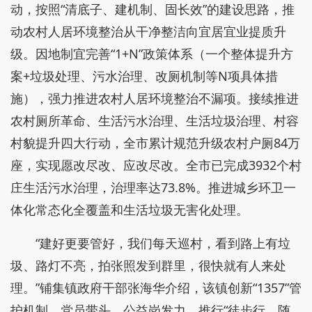
动，按照“清底子、建机制、固长效”的建设思路，推
动农村人居环境整治从干净整洁向宜居宜业提质升
级。因地制宜完善“1+N”政策体系（一个整体提升方
案+垃圾处理、污水治理、改厕机制等N项具体措
施），强力推进农村人居环境整治不漏项。接续推进
农村厕所革命、生活污水治理、生活垃圾治理、村容
村貌提升四大行动，全市累计规范升级农村户厕84万
座，实现愿改尽改、应改尽改。全市已完成3932个村
庄生活污水治理，治理率达73.8%。推进城乡环卫一
体化常态化全覆盖和生活垃圾无害化处理。
“建好更要管好，我们每天巡村，看到路上有垃
圾、路灯不亮，拍张照发到群里，很快就有人来处
理。”铺集镇政府干部张海华介绍，该镇创新“1357”管
护机制，党员带头、公益岗发力，推行“徒步行、随