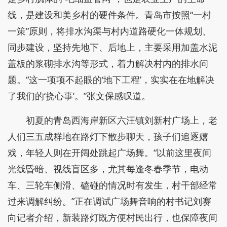
线，是建设和美乡村的硬件条件。青岛市按照“一村
一策”原则，将排水沟渠与村内道路硬化一体规划、
同步建设，坚持先地下、后地上，主要采用加盖水泥
盖板的浆砌排水沟等形式，着力解决村内的排水问
题。“这一项项不起眼的‘地下工程’，实实在在地解决
了我们的‘挠心事’。”张文保感叹道。
初夏的青岛西海岸新区六汪镇刘新村广场上，老
人们三五成群地在路灯下散步聊天，孩子们追逐嬉
戏，年轻人则在开阔处跳起广场舞。“以前这里夜间
光线昏暗、视线盲区多，尤其每逢冬春季节，电动
车、三轮车侧滑、磕碰的情况时有发生，村干部经常
过来调解纠纷。”正在调试广场舞音响的村书记刘赛
向记者介绍，新装路灯既方便村民出行，也保障夜间