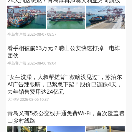
24天到达悉尼！青岛港再添澳大利亚方向航线
半岛客户端 2026-08-07 08:57
看手相被骗63万元？崂山公安快速打掉一电诈
团伙
半岛客户端 2026-08-06 19:04
“女生洗澡，大叔帮搓背”“叔啥没见过”，苏泊尔
AI广告辣眼睛，已紧急下架！股价已连跌4天，
去年销售费用达24亿元
大河报 2026-08-06 10:37
青岛又有5条公交线开通免费Wi-Fi，首次覆盖崂
山乡村线路