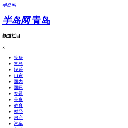
半岛网
半岛网
青岛
频道栏目
×
头条
青岛
娱乐
山东
国内
国际
专题
美食
教育
财经
房产
汽车