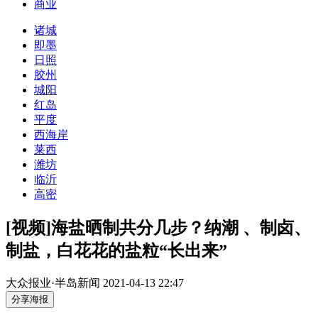
商业
诸城
即墨
日照
胶州
城阳
红岛
平度
西海岸
莱西
潍坊
临沂
高密
[视频]海盐晒制共分几步？纳潮 、制卤、
制盐，白花花的盐粒“长出来”
大众报业·半岛新闻
2021-04-13 22:47
分享海报