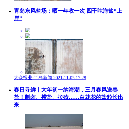
青岛东风盐场：晒一年收一次 四千吨海盐“上
岸”
大众报业·半岛新闻 2021-11-05 17:28
春日寻鲜丨大年初一纳海潮，三月春风送春
盐！制卤、捞盐、拉碴……白花花的盐粒长出
来