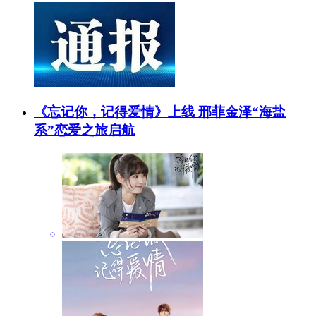
《忘记你，记得爱情》上线 邢菲金泽“海盐
系”恋爱之旅启航