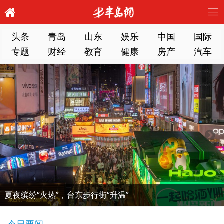
头条
青岛
山东
娱乐
中国
国际
专题
财经
教育
健康
房产
汽车
夏夜缤纷“火热”，台东步行街“升温”
今日要闻