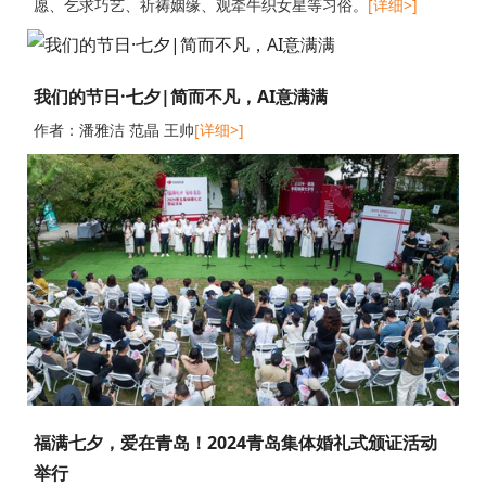
愿、乞求巧艺、祈祷姻缘、观牵牛织女星等习俗。
[详细>]
我们的节日·七夕|简而不凡，AI意满满
作者：潘雅洁 范晶 王帅
[详细>]
福满七夕，爱在青岛！2024青岛集体婚礼式颁证活动
举行