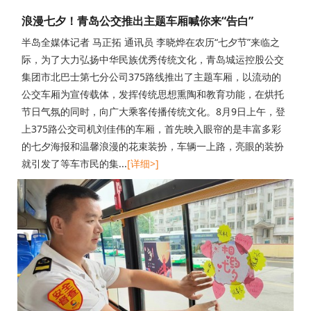
浪漫七夕！青岛公交推出主题车厢喊你来“告白”
半岛全媒体记者 马正拓 通讯员 李晓烨在农历“七夕节”来临之
际，为了大力弘扬中华民族优秀传统文化，青岛城运控股公交
集团市北巴士第七分公司375路线推出了主题车厢，以流动的
公交车厢为宣传载体，发挥传统思想熏陶和教育功能，在烘托
节日气氛的同时，向广大乘客传播传统文化。8月9日上午，登
上375路公交司机刘佳伟的车厢，首先映入眼帘的是丰富多彩
的七夕海报和温馨浪漫的花束装扮，车辆一上路，亮眼的装扮
就引发了等车市民的集...
[详细>]