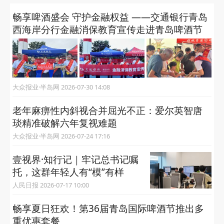
畅享啤酒盛会 守护金融权益 ——交通银行青岛
西海岸分行金融消保教育宣传走进青岛啤酒节
大众报业·半岛网 2026-07-30 14:08
老年麻痹性内斜视合并屈光不正：爱尔英智唐
琰精准破解六年复视难题
大众报业·半岛网 2026-07-24 17:16
壹视界·知行记｜牢记总书记嘱
托，这群年轻人有“模”有样
人民日报 2026-07-17 10:00
畅享夏日狂欢！第36届青岛国际啤酒节推出多
重优惠套餐