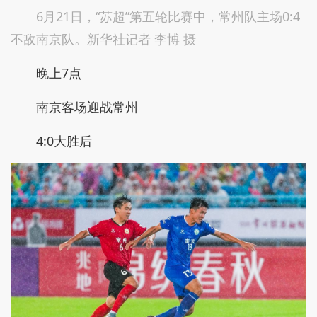
6月21日，“苏超”第五轮比赛中，常州队主场0:4
不敌南京队。新华社记者 李博 摄
晚上7点
南京客场迎战常州
4:0大胜后