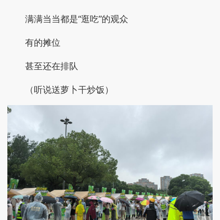
满满当当都是“逛吃”的观众
有的摊位
甚至还在排队
（听说送萝卜干炒饭）