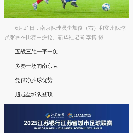
6月21日，南京队球员李加俊（右）和常州队球
员张睿在比赛中拼抢。新华社记者 李博 摄
五战三胜一平一负
多赛一场的南京队
凭借净胜球优势
超越盐城队登顶