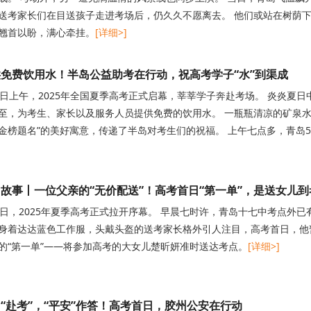
送考家长们在目送孩子走进考场后，仍久久不愿离去。 他们或站在树荫
翘首以盼，满心牵挂。
[详细>]
免费饮用水！半岛公益助考在行动，祝高考学子“水”到渠成
7日上午，2025年全国夏季高考正式启幕，莘莘学子奔赴考场。 炎炎夏日
至，为考生、家长以及服务人员提供免费的饮用水。 一瓶瓶清凉的矿泉水
金榜题名”的美好寓意，传递了半岛对考生们的祝福。 上午七点多，青岛
故事丨一位父亲的“无价配送”！高考首日“第一单”，是送女儿到
7日，2025年夏季高考正式拉开序幕。 早晨七时许，青岛十七中考点外
身着达达蓝色工作服，头戴头盔的送考家长格外引人注目，高考首日，他
的“第一单”——将参加高考的大女儿楚昕妍准时送达考点。
[详细>]
“赴考”，“平安”作答！高考首日，胶州公安在行动