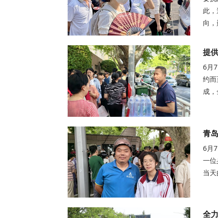
此，
向，
提供
6月
约而
成，
青岛
6月
一位
当天
全力