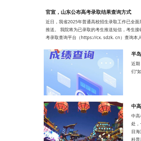
官宣，山东公布高考录取结果查询方式
近日，我省2025年普通高校招生录取工作已全
推送。 我院将为已录取的考生推送短信，考生接
考录取查询平台（https://cx. sdzk. cn）查
半
近期
们”
中
中高
处，
目海
科普