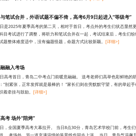
与笔试合并，外语试题不偏不倚，高考6月9日起进入“等级考”
8日是2025年夏季高考的第二天，相对于首日，考点外的考生们状态显然
科目考试进行了调整，将听力和笔试合并在一起，考试结束后，考生们纷
试题整体难度适中，没有偏题怪题，命题方式比较新颖。
[详细>]
意融融入考场
7日高考首日，青岛二中考点门前暖意融融。 送考老师们高举色彩鲜艳的
：“别紧张，正常发挥就是最棒的！ ”家长们则在旁默默守望，有的举起
织着牵挂与鼓励。
[详细>]
高考 场外“陪烤”
7日，全国夏季高考大幕拉开。 当日8点30分，青岛艺术学校门前，考生
战。 考场外，另一道充满温情的风景线也同步上演。 当日，青岛气温飙