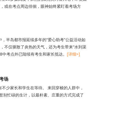
下，或在考点周边徘徊，眼神始终紧盯着考场方
中，半岛都市报延续多年的“爱心助考”公益活动如
，不仅驱散了炎热的天气，还为考生带来“水到渠
58中考点外已陆续有考生和家长抵达。
[详细>]
考场
已有不少家长和学生在等待。 来回穿梭的人群中，
暂别忙碌的生计，以最朴素、庄重的方式完成了