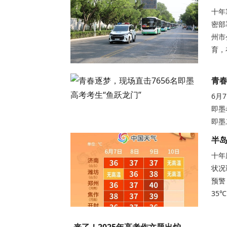
十年
密部
州市
育，
青春
6月
即墨
即墨
半岛
十年
状况
预警
35