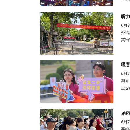
听力
6月
外语
英语
暖
6月
期许
里交
场内
6月
要挑