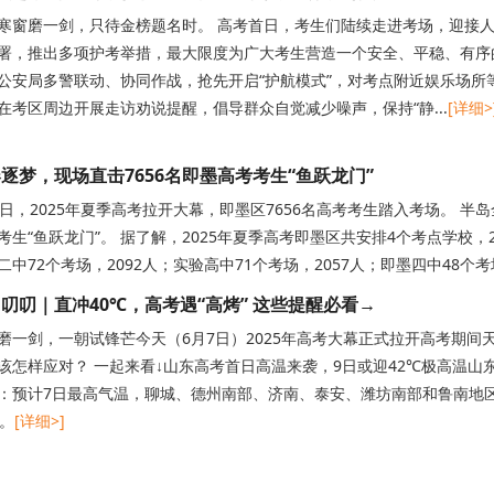
寒窗磨一剑，只待金榜题名时。 高考首日，考生们陆续走进考场，迎接人
署，推出多项护考举措，最大限度为广大考生营造一个安全、平稳、有序
公安局多警联动、协同作战，抢先开启“护航模式”，对考点附近娱乐场所
在考区周边开展走访劝说提醒，倡导群众自觉减少噪声，保持“静...
[详细>
逐梦，现场直击7656名即墨高考考生“鱼跃龙门”
7日，2025年夏季高考拉开大幕，即墨区7656名高考考生踏入考场。 
考生“鱼跃龙门”。 据了解，2025年夏季高考即墨区共安排4个考点学校，2
二中72个考场，2092人；实验高中71个考场，2057人；即墨四中48个考
叨叨｜直冲40℃，高考遇“高烤” 这些提醒必看→
磨一剑，一朝试锋芒今天（6月7日）2025年高考大幕正式拉开高考期间
该怎样应对？ 一起来看↓山东高考首日高温来袭，9日或迎42℃极高温山东
：预计7日最高气温，聊城、德州南部、济南、泰安、潍坊南部和鲁南地区36
℃。
[详细>]