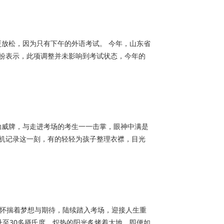
更放松，因为只有下午的外语考试。 今年，山东省
纷表示，此项调整并未影响到考试状态，今年的
助威牌，与走进考场的考生一一击掌，眼神中满是
手机记录这一刻，有的轻轻为孩子整理衣襟，目光
们怀揣着梦想与期待，陆续踏入考场，迎接人生重
升至30多摄氏度，炽热的阳光炙烤着大地，即便如