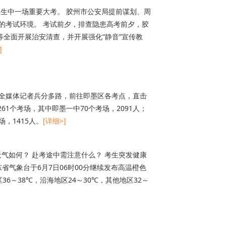
生中一场重要大考。 胶州市公安局提前谋划、周
的考试环境。 考试前夕，排查隐患高考前夕，胶
等全面开展治安清查，并开展强化“静音”宣传教
]
半岛全媒体记者兵分多路，前往即墨区各考点，直击
61个考场，其中即墨一中70个考场，2091人；
场，1415人。
[详细>]
天气如何？ 赴考途中需注意什么？ 考生突发健康
省气象台于6月7日06时00分继续发布高温橙色
～38℃，沿海地区24～30℃，其他地区32～