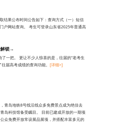
录取结果公布时间公告如下：查询方式（一）短信
户网站查询。 考生可登录山东省2025年普通高
来解锁→
动了一把。 更让不少人惊喜的是，往届的“老考生
了往届高考成绩的查询功能。
[详细>]
旅，青岛地铁8号线沿线众多免费景点成为绝佳去
青岛科技馆备受瞩目。 目前已建成开放的一期项
，向公众免费开放常设展品展项，并搭配丰富多元的