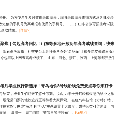
面展开。 为方便考生及时查询录取结果，现将录取结果查询方式及各批次
收短信的手机号为高考报名使用的手机号。 （二）山东省教育招生考试院门
询本人录取结果。
[详细>]
岛聚焦｜勾起高考回忆！山东等多地开放历年高考成绩查询，快
，随着高考放榜，社交平台上各种高考查分“名场面”让很多网友都跟着激
如今也可以上网查高考成绩了。 山东、河北、浙江、陕西、上海等都开放
高考后毕业旅行新选择！青岛地铁8号线沿线免费景点等你来打卡
考结束，毕业生们迎来了悠长假期。 为助力学子开启轻松惬意的毕业之
一场无需门票的地铁旅行正等待着大家探索。 在红岛科技馆（方特）站，
洋探索馆，围绕“海洋·科学·人”主题设置七大展厅，秉持公益科普原则
展览。 每周一、周二闭馆（节假日另行通知）。
[详细>]