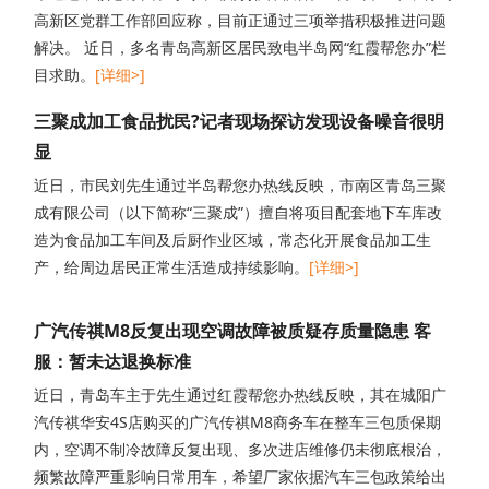
高新区党群工作部回应称，目前正通过三项举措积极推进问题
解决。 近日，多名青岛高新区居民致电半岛网“红霞帮您办”栏
目求助。
[详细>]
三聚成加工食品扰民?记者现场探访发现设备噪音很明
显
近日，市民刘先生通过半岛帮您办热线反映，市南区青岛三聚
成有限公司（以下简称“三聚成”）擅自将项目配套地下车库改
造为食品加工车间及后厨作业区域，常态化开展食品加工生
产，给周边居民正常生活造成持续影响。
[详细>]
广汽传祺M8反复出现空调故障被质疑存质量隐患 客
服：暂未达退换标准
近日，青岛车主于先生通过红霞帮您办热线反映，其在城阳广
汽传祺华安4S店购买的广汽传祺M8商务车在整车三包质保期
内，空调不制冷故障反复出现、多次进店维修仍未彻底根治，
频繁故障严重影响日常用车，希望厂家依据汽车三包政策给出