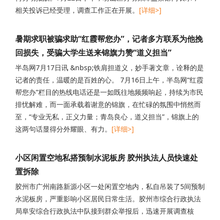
相关投诉已经受理，调查工作正在开展。
[详细>]
暑期求职被骗求助“红霞帮您办”，记者多方联系为他挽
回损失，受骗大学生送来锦旗力赞“道义担当”
半岛网7月17日讯 &nbsp;铁肩担道义，妙手著文章，诠释的是
记者的责任，温暖的是百姓的心。 7月16日上午，半岛网“红霞
帮您办”栏目的热线电话还是一如既往地频频响起，持续为市民
排忧解难，而一面承载着谢意的锦旗，在忙碌的氛围中悄然而
至，“专业无私，正义力量；青岛良心，道义担当”，锦旗上的
这两句话显得分外耀眼、有力。
[详细>]
小区闲置空地私搭预制水泥板房 胶州执法人员快速处
置拆除
胶州市广州南路新源小区一处闲置空地内，私自吊装了5间预制
水泥板房，严重影响小区居民日常生活。胶州市综合行政执法
局阜安综合行政执法中队接到群众举报后，迅速开展调查核