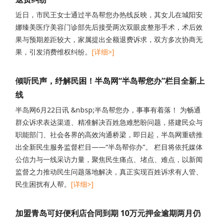
近日，市民王女士通过半岛帮您办热线反映，其女儿在城阳安
娜臻美医疗美容门诊部先后接受两次双眼皮整形手术，术后效
果与预期差距较大，家属提出全额退费诉求，双方多次协商无
果，引发消费维权纠纷。
[详细>]
倾听民声，纾解民困！半岛网“半岛帮您办”栏目全新上
线
半岛网6月22日讯 &nbsp;半岛帮您办，事事有着落！ 为畅通
群众诉求表达渠道、精准解决百姓急难愁盼问题，搭建民众与
职能部门、社会各界的高效沟通桥梁，即日起，半岛网重磅推
出全新民生服务监督栏目——“半岛帮你办”。 栏目将依托媒体
公信力与一线采访力量，聚焦民生痛点、堵点、难点，以新闻
监督之力推动民生问题落地解决，真正实现百姓诉求有人管、
民生困扰有人帮。
[详细>]
加盟青岛可好便利店合同到期 10万元押金逾期两月仍