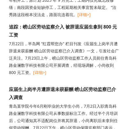
年初开工，原计划 2025 年 9 月完工，工期内仅完成北段修
缮；南段因资金短缺停工，工程延期相关事宜暂未敲定。 “沽
秀路这段根本没法走，路面坑连着坑。
[详细>]
追踪：崂山区劳动监察介入 被辞退应届生拿到 800 元
工资
7月22日，半岛网 “红霞帮您办” 栏目刊发《应届生上岗半月遭
辞退未获薪酬 崂山区劳动监察已介入调查》一文，引发社会广
泛关注。7月23日上午，崂山区劳动监察工作人员前往青岛科
路金澜数字科技有限公司开展调查，经现场调解，小尚收到
800 元工资。
[详细>]
应届生上岗半月遭辞退未获薪酬 崂山区劳动监察已介
入调查
青岛某学院今年6月刚毕业的大学生小尚，7月2日入职青岛科
路金澜数字科技有限公司从事数据标注工作。经过半个月培训
后，公司通知其不适配岗位并将其辞退，小尚离职后未拿到任
何劳动报酬。7月22日下午，崂山区劳动保障监察部门表示，