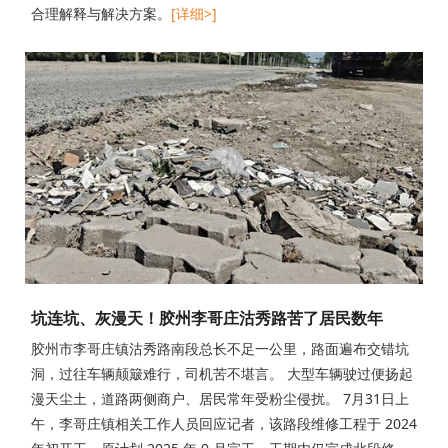
合理解释与解决方案。
[详细>]
坑连坑、灰漫天！胶州李哥庄沽秀路苦了居民数年
胶州市李哥庄镇沽秀路南段总长不足一公里，路面遍布交错坑
洞，过往车辆颠簸难行，司机苦不堪言。 大型车辆驶过便扬起
漫天尘土，道路两侧商户、居民常年受粉尘侵扰。 7月31日上
午，李哥庄镇相关工作人员回应记者，该路段维修工程于 2024