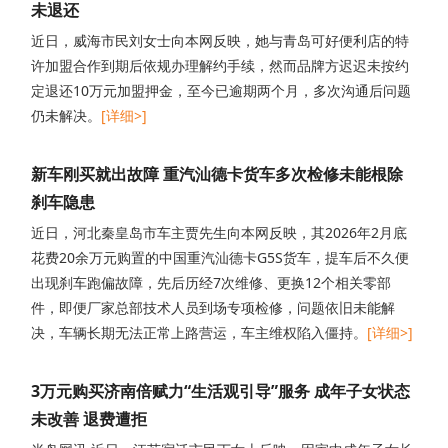
未退还
近日，威海市民刘女士向本网反映，她与青岛可好便利店的特
许加盟合作到期后依规办理解约手续，然而品牌方迟迟未按约
定退还10万元加盟押金，至今已逾期两个月，多次沟通后问题
仍未解决。
[详细>]
新车刚买就出故障 重汽汕德卡货车多次检修未能根除
刹车隐患
近日，河北秦皇岛市车主贾先生向本网反映，其2026年2月底
花费20余万元购置的中国重汽汕德卡G5S货车，提车后不久便
出现刹车跑偏故障，先后历经7次维修、更换12个相关零部
件，即便厂家总部技术人员到场专项检修，问题依旧未能解
决，车辆长期无法正常上路营运，车主维权陷入僵持。
[详细>]
3万元购买济南倍赋力“生活观引导”服务 成年子女状态
未改善 退费遭拒