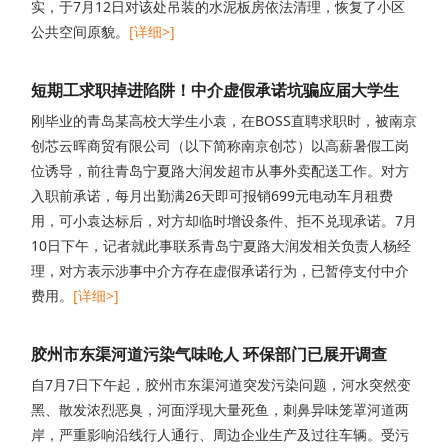
实，于7月12日对该处吊装的水泥板房依法清理，恢复了小区
公共空间原貌。
[详细>]
短期工求职掉进陷阱！中介虚假承诺坑骗应届大学生
刚毕业的青岛某高校大学生小袁，在BOSS直聘求职时，被南京
创芯云晖商贸有限公司（以下简称南京创芯）以高薪暑假工岗
位诱导，前往青岛宁夏路大润发超市从事外卖配送工作。对方
入职前承诺，每月出勤满26天即可报销699元电动车月租费
用，可小袁达标后，对方却临时增设条件、拒不兑现承诺。7月
10日下午，记者就此事联系青岛宁夏路大润发相关负责人杨经
理，对方表示涉事中介方存在虚假承诺行为，已暂停支付中介
费用。
[详细>]
胶州市东渠河道污染气味呛人 环保部门已展开调查
自7月7日下午起，胶州市东渠河道突发污染问题，河水突然变
黑、散发浓烈恶臭，河面浮现大量死鱼，刺鼻异味笼罩河道两
岸，严重影响沿线行人通行、周边企业生产及过往车辆。受污