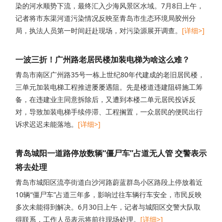
染的河水顺势下流，最终汇入少海风景区水域。7月8日上午，
记者将市东渠河道污染情况反映至青岛市生态环境局胶州分
局，执法人员第一时间赶赴现场，对污染源展开调查。
[详细>]
一波三折！广州路老居民楼加装电梯为啥这么难？
青岛市南区广州路35号一栋上世纪80年代建成的老旧居民楼，
三单元加装电梯工程推进屡屡遇阻。先是楼道违建阻碍施工筹
备，在违建业主同意拆除后，又遭到本楼二单元居民投诉反
对，导致加装电梯手续停滞、工程搁置，一众居民的便民出行
诉求迟迟未能落地。
[详细>]
青岛城阳一道路停放数辆“僵尸车”占道无人管 交警表示
将去处理
青岛市城阳区流亭街道白沙河路蔚蓝群岛小区路段上停放着近
10辆“僵尸车”占道三年多，影响过往车辆行车安全，市民反映
多次未能得到解决。6月30日上午，记者与城阳区交警大队取
得联系，工作人员表示将前往现场处理。
[详细>]