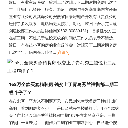
近日，有业主反映称，胶州上合达观天下二期逾期交房已达半
年，且项目已经停工很久。随后，信网与开发商青岛东方聆海
置业有限公司及其母公司安徽省恒泰房地产开发有限责任公司
进行了多次联系，电话均无人接听。对此，胶州上合示范区规
划建设部工作人员告诉信网(0532-80889431)，目前建设方正
在赶工期，不过关于建设完成的时间该工作人员表示不清楚。
近日，有在该小区购房的业主反映称，达观天下二期逾期交房
已达半年。信网在天眼查...
[详细>]
168万全款买套精装房 钱交上了青岛秀兰禧悦都二期工
程咋停了？
在市北区一平方米不到两万元，市民刘先生觉着房子性价比挺
高的，看到购房客不少，于是自己就去售楼处打听。4万全款购
买了市北区金华路秀兰禧悦都二期107平方米的商品房。一期
的项目一直未完工，他作为二期的业主非常担心，自己能否按