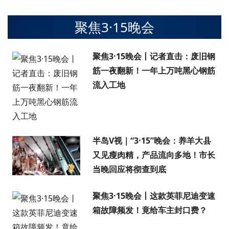
聚焦3·15晚会
聚焦3·15晚会丨记者直击：废旧钢
筋一夜翻新！一年上万吨黑心钢筋
流入工地
半岛V视｜“3·15”晚会：养羊大县
又见瘦肉精，产品流向多地！市长
当晚回应将彻查到底
聚焦3·15晚会丨这款英菲尼迪变速
箱故障频发！竟给车主封口费？