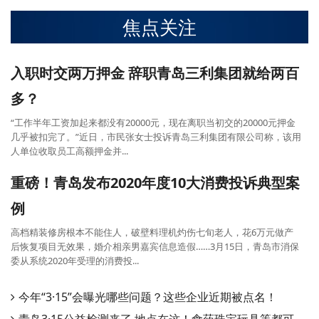
焦点关注
入职时交两万押金 辞职青岛三利集团就给两百
多？
“工作半年工资加起来都没有20000元，现在离职当初交的20000元押金
几乎被扣完了。”近日，市民张女士投诉青岛三利集团有限公司称，该用
人单位收取员工高额押金并...
重磅！青岛发布2020年度10大消费投诉典型案
例
高档精装修房根本不能住人，破壁料理机灼伤七旬老人，花6万元做产
后恢复项目无效果，婚介相亲男嘉宾信息造假……3月15日，青岛市消保
委从系统2020年受理的消费投...
今年“3·15”会曝光哪些问题？这些企业近期被点名！