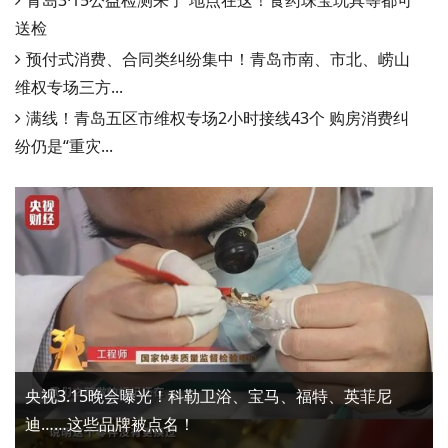
青岛3·15公益检测来了 地点在这！食药珠宝玩具等都可
送检
预付式消费、合同类纠纷集中！青岛市南、市北、崂山
维权专场三方...
满线！青岛五区市维权专场2小时接线43个 购房消费纠
纷仍是“重灾...
央视3.15晚会曝光！科勒卫浴、宝马、福特、英菲尼
迪……这些品牌被点名！