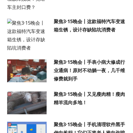
聚焦3·15晚会丨这款福特汽车变速
箱生锈，设计存缺陷坑消费者
聚焦3·15晚会丨手表小病大修成行
业通病！原封不动躺一夜，几千维
修费就到手
聚焦3·15晚会丨又见瘦肉精！瘦肉
精羊流向多地！
聚焦3·15晚会丨手机清理软件黑手
伸向爸妈！它们正将老人推向诈骗