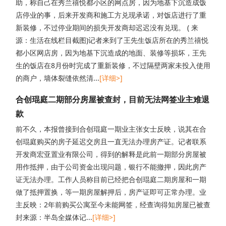
助，称自己在秀兰禧悦都小区的网点房，因为地基下沉造成饭
店停业的事，后来开发商和施工方兑现承诺，对饭店进行了重
新装修，不过停业期间的损失开发商却迟迟没有兑现。 ( 来
源：生活在线栏目截图)记者来到了王先生饭店所在的秀兰禧悦
都小区网店房，因为地基下沉造成的地面、装修等损坏，王先
生的饭店在8月份时完成了重新装修，不过隔壁两家未投入使用
的商户，墙体裂缝依然清...
[详细>]
合创琨庭二期部分房屋被查封，目前无法网签业主难退
款
前不久，本报曾接到合创琨庭一期业主张女士反映，说其在合
创琨庭购买的房子延迟交房且一直无法办理房产证。记者联系
开发商宏亚置业有限公司，得到的解释是此前一期部分房屋被
用作抵押，由于公司资金出现问题，银行不能撤押，因此房产
证无法办理。工作人员称目前已经把合创琨庭二期房屋和一期
做了抵押置换，等一期房屋解押后，房产证即可正常办理。业
主反映：2年前购买公寓至今未能网签，经查询得知房屋已被查
封来源：半岛全媒体记...
[详细>]