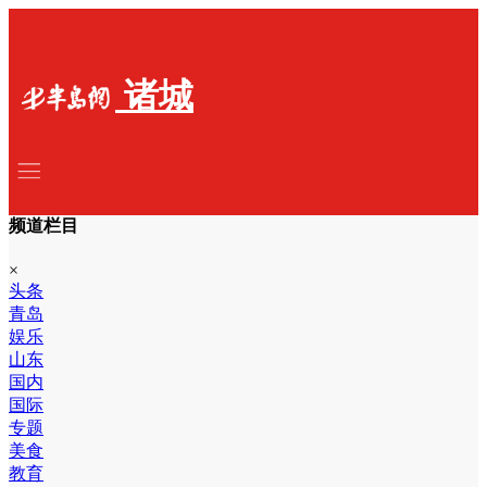
诸城
频道栏目
×
头条
青岛
娱乐
山东
国内
国际
专题
美食
教育