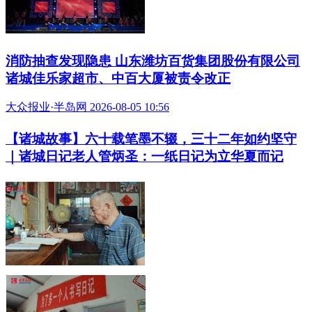
消防抽查发现隐患 山东潍坊百货集团股份有限公司
诸城佳乐家超市、中百大厦被责令改正
大众报业·半岛网 2026-08-05 10:56
【诸城故事】六十载笔墨不辍，三十二年如约坚守
｜诸城日记老人管炳圣：一纸日记为立华夏而记