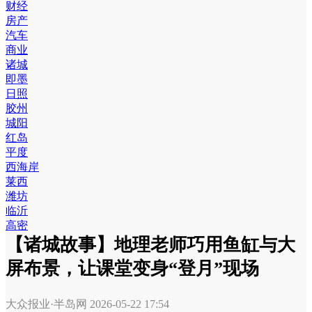
财经
房产
汽车
商业
诸城
即墨
日照
胶州
城阳
红岛
平度
西海岸
莱西
潍坊
临沂
高密
【诸城故事】地理老师巧用鱼缸与大
屏布景，让课堂变身“登月”现场
大众报业·半岛网
2026-05-22 17:54