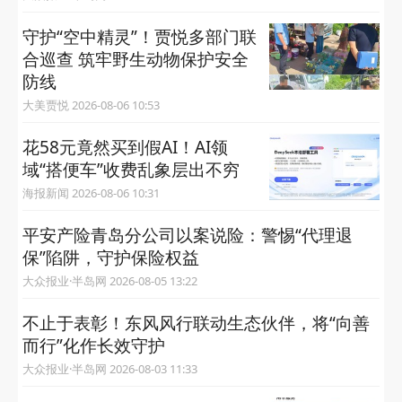
守护“空中精灵”！贾悦多部门联
合巡查 筑牢野生动物保护安全
防线
大美贾悦 2026-08-06 10:53
花58元竟然买到假AI！AI领
域“搭便车”收费乱象层出不穷
海报新闻 2026-08-06 10:31
平安产险青岛分公司以案说险：警惕“代理退
保”陷阱，守护保险权益
大众报业·半岛网 2026-08-05 13:22
不止于表彰！东风风行联动生态伙伴，将“向善
而行”化作长效守护
大众报业·半岛网 2026-08-03 11:33