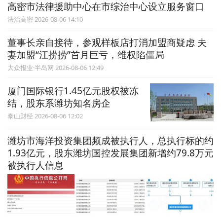
高密市法律援助中心在市综治中心设立服务窗口
法治高密 2026-08-06 14:10
董事长亲自接待，参观样板店打消加盟商疑虑 夫
妻加盟“江捞捞”首月巨亏，维权陷僵局
大众报业·半岛网 2026-08-06 12:49
厦门国际银行1.45亿元股权被冻
结，股东系潍坊知名房企
泰山财经 2026-08-06 12:02
潍坊市海洋投资集团频成被执行人，总执行标的约
1.93亿元，股东潍坊国控发展集团新增约79.8万元
被执行人信息