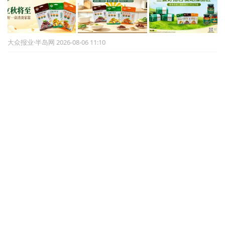
大众报业·半岛网 2026-08-06 11:10
面包检出禁用柠檬黄、日落黄 不二搭档食品被罚
5.3万元
信网 2026-08-06 11:07
“女生洗澡，大叔帮搓背”“叔啥没见过”，苏泊尔AI
广告辣眼睛，已紧急下架！股价已连跌4天，去年
销售费用达24亿元
大河报 2026-08-06 10:37
潍坊诸城“‌北朝第一笑佛‌”与龙门
石窟的佛缘
大众新闻 2026-08-06 10:58