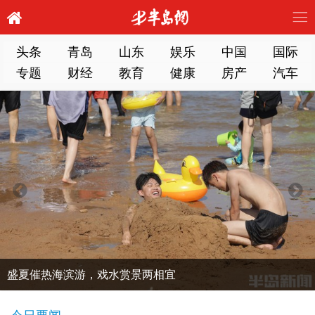
头条
青岛
山东
娱乐
中国
国际
专题
财经
教育
健康
房产
汽车
盛夏催热海滨游，戏水赏景两相宜
今日要闻