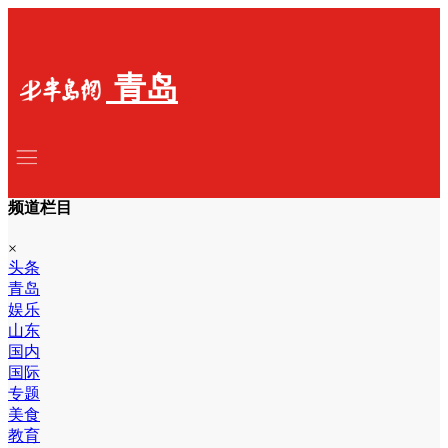
青岛
频道栏目
×
头条
青岛
娱乐
山东
国内
国际
专题
美食
教育