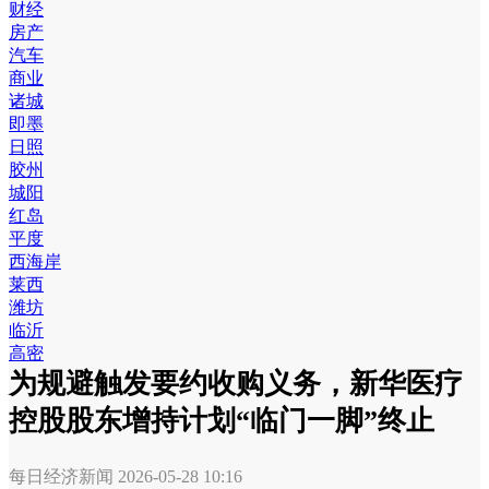
财经
房产
汽车
商业
诸城
即墨
日照
胶州
城阳
红岛
平度
西海岸
莱西
潍坊
临沂
高密
为规避触发要约收购义务，新华医疗
控股股东增持计划“临门一脚”终止
每日经济新闻
2026-05-28 10:16