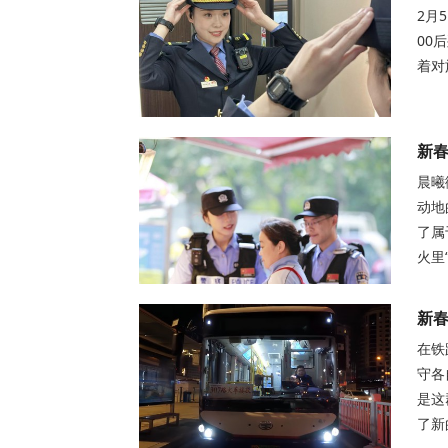
2月
00
着对
新春
晨曦
动地
了属
火里
新
在铁
守各
是这
了新