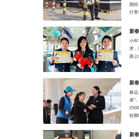
期间
行李
新春
小年
求，
路上
新春
春运
者”
25
轻脚
新春