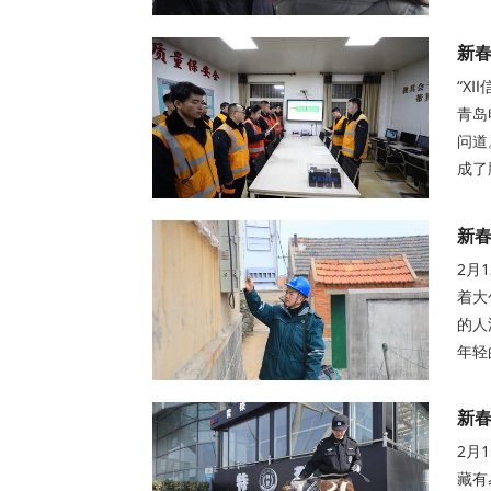
新春
“X
青岛
问道
成了
新
2月
着大
的人
年轻
新春
2月
藏有