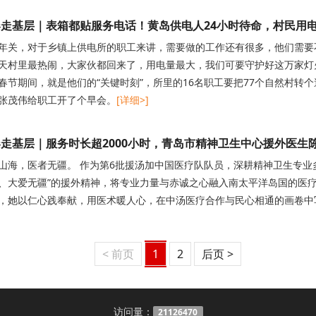
走基层｜表箱都贴服务电话！黄岛供电人24小时待命，村民用
年关，对于乡镇上供电所的职工来讲，需要做的工作还有很多，他们需要不
天村里最热闹，大家伙都回来了，用电量最大，我们可要守护好这万家灯火
春节期间，就是他们的“关键时刻”，所里的16名职工要把77个自然村转个
张茂伟给职工开了个早会。
[详细>]
走基层｜服务时长超2000小时，青岛市精神卫生中心援外医生
山海，医者无疆。 作为第6批援汤加中国医疗队队员，深耕精神卫生专业
、大爱无疆”的援外精神，将专业力量与赤诚之心融入南太平洋岛国的医疗
，她以仁心践奉献，用医术暖人心，在中汤医疗合作与民心相通的画卷中
< 前页
1
2
后页 >
访问量：
21126470