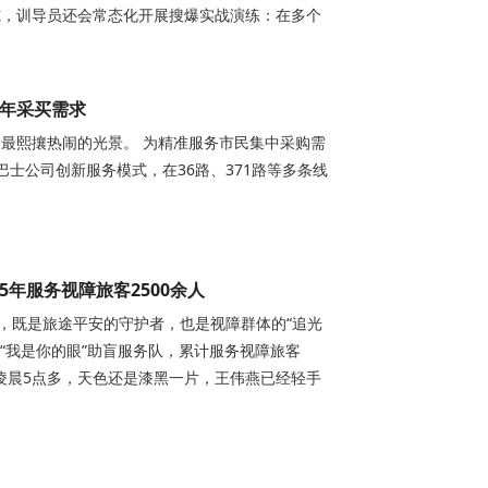
隙，训导员还会常态化开展搜爆实战演练：在多个
忙年采买需求
最熙攘热闹的光景。 为精准服务市民集中采购需
巴士公司创新服务模式，在36路、371路等多条线
年服务视障旅客2500余人
，既是旅途平安的守护者，也是视障群体的“追光
的“我是你的眼”助盲服务队，累计服务视障旅客
日凌晨5点多，天色还是漆黑一片，王伟燕已经轻手