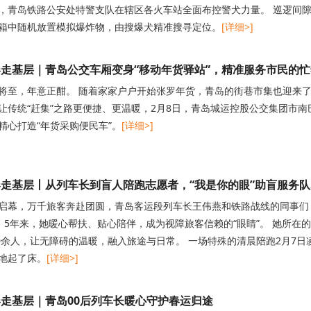
，青岛铁路公安处特警支队在辖区各火车站全面布控警犬力量。 巡逻间
箱中随机放置模拟爆炸物，由搜爆犬精准搜寻定位。
[详细>]
走基层｜青岛公交车厢变身“移动年货驿站”，精准服务市民的
将至，年意正酣。 随着家家户户开始张罗年货，青岛的街巷市集也迎来了
让传统“赶集”之路更便捷、更温暖，2月8日，青岛城运控股公交集团市南
精心打造“年货采购便民车”。
[详细>]
走基层丨从列车长到盲人陪跑志愿者，“我是你的眼”助盲服务队5
启幕，万千旅客奔赴团圆，青岛客运段列车长王伟燕和铁路战线的同事们
。 5年来，她暖心帮扶、贴心陪伴，成为视障旅客信赖的“眼睛”。 她所在
00余人，让无障碍的温暖，融入旅途与日常。 一场特殊的清晨陪跑2月7
地起了床。
[详细>]
走基层｜青岛00后列车长暖心守护春运归途