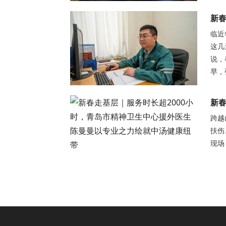
新春
临近
这几
说，
早，
新春
跨越
扶伤
现场