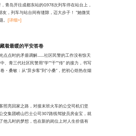
，青岛开往成都东站的G978次列车停在站台上，
小朋友，列车与站台间有缝隙，迈大步子！ ”她微笑
题。
[详细>]
，藏着最暖的平安答卷
光点点时的矛盾调解……社区民警的工作没有惊天
青三代社区民警用“学”“干”“传” 的接力，书写
・桑敏：从“异乡客”到“小桑”，把初心焐热在烟
客照亮回家之路，对接末班火车的公交司机们坚
公交集团崂山巴士公司307路线驾驶员房金宝，就
圆了他儿时的梦想，也在新的岗位上对人生价值有