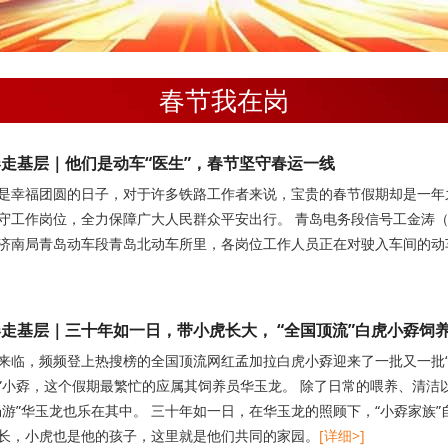
春节我在岗
走基层｜他们是动车“医生”，春节坚守春运一线
是幸福团圆的日子，对于许多铁路工作者来说，宝贵的春节假期却是一年
守工作岗位，全力保障广大人民群众平安出行。 青岛电务段信号工金涛（
济南局青岛动车段青岛北动车所里，各岗位工作人员正在对驶入车间的动
走基层｜三十年如一日，带小虎长大， “全国顶流”白虎小孬饲养
来临，频频登上热搜榜的全国顶流网红孟加拉白虎小孬迎来了一批又一批“
”小孬，这个假期最繁忙的应属其饲养员华玉龙。 除了日常的喂养、清洁
畅游”华玉龙也乐在其中。 三十年如一日，在华玉龙的照顾下，“小孬家族
长，小虎也是他的孩子，这里就是他们共同的家园。
[详细>]