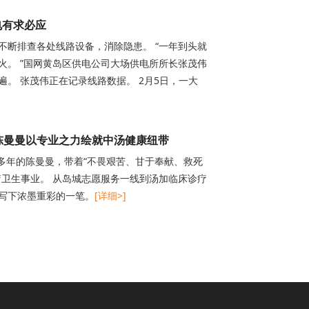
电有求必应
断排查各处线路设备，消除隐患。 “一年到头就
。 ”国网黄岛区供电公司大场供电所所长张茂伟
遍。 张茂伟正在记录线路数据。 2月5日，一大
陈曼曼以专业之力绘就中汤健康纽带
多年的陈曼曼，带着“不畏艰苦、甘于奉献、救死
卫生事业。 从岛城志愿服务一线到汤加临床诊疗
写下浓墨重彩的一笔。
[详细>]