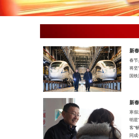
新春
春节
将坚
国铁
新春
寒假
明星
客“
同成