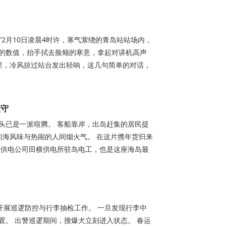
”2月10日凌晨4时许，寒气萦绕的青岛站站场内，
的数值，抬手拭去脸颊的寒意，拿起对讲机高声
夜里，冷风掠过站台发出轻响，这几句简单的对话，
坚守
码头已是一派喧腾。 客船靠岸，出岛赶集的居民提
的海风味与热闹的人间烟火气。 在这片携年货归来
区供电公司田横供电所驻岛电工，也是这座海岛最
开展巡逻防控与行李抽检工作。 一旦发现行李中
。 出警巡逻期间，搜爆犬立刻进入状态。 春运