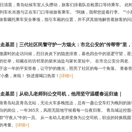
5日清晨，青岛站候车室人头攒动，旅客们排着队在检票口等待乘车。 此时
后列车长肖惠匀正在车门口等候旅客乘车。 “阿姨，我帮您提着行李。 ”“
旅客嘱托乘车安全事项，指引车厢的位置，并不厌其烦地解答着旅客的问
走基层｜三代社区民警守护一方烟火：市北公安的“传帮带”里
微露时的走访问候，烈日炎炎下的隐患排查，暮色四合中的巡逻守望，星
的壮举，却藏在街坊邻里的柴米油盐与家长里短中。 在市北公安分局老、中、
于这一年的平安答卷，让守护的微光，照亮了社区的每一个角落。 青春答卷
“小桑，来啦！ 快进屋喝口热茶！
[详细>]
春走基层｜从幼儿老师到公交司机，他用坚守温暖春运归途｜
路青岛站及青岛北站，无论火车多晚抵达，总有一盏公交车灯为晚到的旅
自的岗位，一年365天，风雨无阻地守候着每一位夜归客。 青岛城运控股
群“守夜人”中的一员。 从一名幼儿老师变身为公交司机，职业的转换既
的考量。
[详细>]