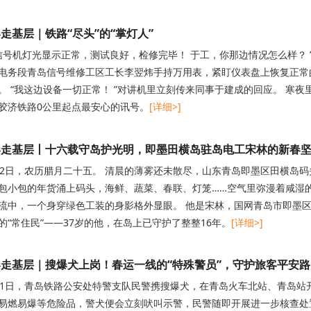
走基层｜​铁路“尽头”的“掌灯人”
Ⅱ信号机灯光显示正常，测试良好，检修完毕！ 于工，你那边情况怎么样？ 
电务段青岛信号维修工区工长李翌炜手持万用表，紧盯仪表盘上恢复正常
。 “我这边设备一切正常！ ”对讲机里立刻传来同事于建成的回应。 寒
胶济铁路0公里起点最安心的讯号。
[详细>]
春走基层丨十六载守岛护光明，即墨田横岛驻岛电工宋林的新春
12日，农历腊月二十五。 清晨的薄雾还未散尽，山东青岛即墨区田横岛
包小包的年货涌上码头，海鲜、蔬菜、春联、灯笼……空气里弥漫着咸湿
流中，一个身穿绿色工装的身影格外显眼。 他是宋林，国网青岛市即墨
的“常住民”——37岁的他，在岛上已守护了整整16年。
[详细>]
走基层｜搜爆犬上岗！春运一线的“特殊警员”，守护旅客平安路
11日，青岛铁路公安处特警支队民警携搜爆犬，在青岛火车北站、青岛站
易燃易爆等危险品，警犬便会立刻吠叫示警，民警随即开展进一步核查处置