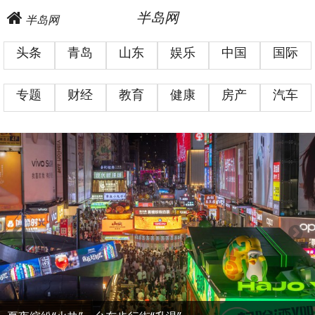
半岛网
半岛网
头条
青岛
山东
娱乐
中国
国际
专题
财经
教育
健康
房产
汽车