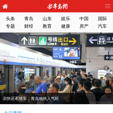
头条
青岛
山东
娱乐
中国
国际
专题
财经
教育
健康
房产
汽车
凉快还不堵车，青岛地铁人气旺
今日要闻