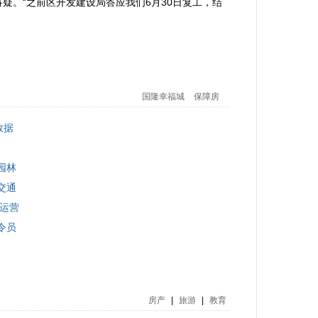
。“之前区开发建设局答应我们6月30日复工，结
国隆幸福城
保障房
数据
园林
交通
试运营
令员
房产
|
旅游
|
教育