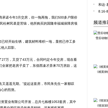
和达·
8.1
承诺今年3月交房，但一拖再拖，我们500多户限价
频道推
岛市民杜树民甚是苦恼，他所购买的国隆幸福城保障房项
雪后动物
已经开始生锈，建筑材料堆积一地，显然已停工多
其他人踪影。
了27万，又贷了43万元，合同约定今年交房，现在看
们全家把老房子卖了，东借西凑才弄来70万房款，这
《精英律
又遥遥无期。”提起这套房，市民朱先生一家都叹
内心的煎熬。
置业有限公司开发，总共七栋楼1053套房，其中
《情深深
有带着自闭症孩子的单亲妈妈，还有残疾家庭。