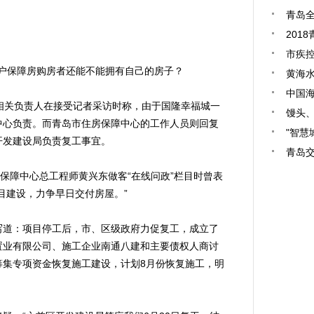
青岛全
201
市疾
户保障房购房者还能不能拥有自己的房子？
黄海
中国
关负责人在接受记者采访时称，由于国隆幸福城一
馒头
中心负责。而青岛市住房保障中心的工作人员则回复
"智慧
开发建设局负责复工事宜。
青岛
保障中心总工程师黄兴东做客“在线问政”栏目时曾表
目建设，力争早日交付房屋。”
道：项目停工后，市、区级政府力促复工，成立了
置业有限公司、施工企业南通八建和主要债权人商讨
筹集专项资金恢复施工建设，计划8月份恢复施工，明