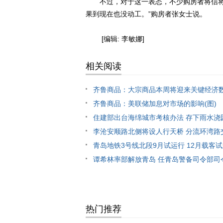
不过，对于这一表态，不少购房者将信将疑
果到现在也没动工。”购房者张女士说。
[编辑: 李敏娜]
相关阅读
齐鲁商品：大宗商品本周将迎来关键经济
齐鲁商品：美联储加息对市场的影响(图)
住建部出台海绵城市考核办法 存下雨水浇
李沧安顺路北侧将设人行天桥 分流环湾路
青岛地铁3号线北段9月试运行 12月载客
谭希林率部解放青岛 任青岛警备司令部司
热门推荐