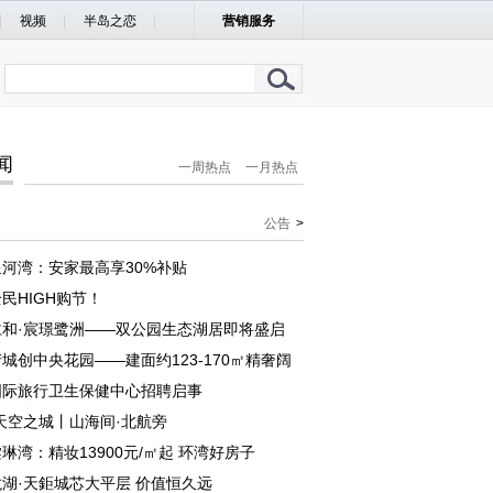
视频
半岛之恋
营销服务
闻
一周热点
一月热点
公告
>
河湾：安家最高享30%补贴
民HIGH购节！
仁和·宸璟鹭洲——双公园生态湖居即将盛启
城创中央花园——建面约123-170㎡精奢阔
国际旅行卫生保健中心招聘启事
天空之城丨山海间·北航旁
琳湾：精妆13900元/㎡起 环湾好房子
湖·天鉅城芯大平层 价值恒久远