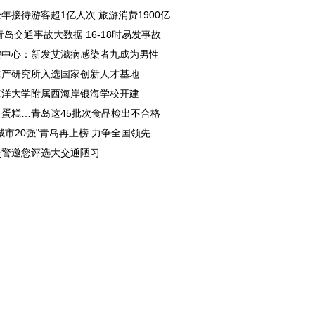
年接待游客超1亿人次 旅游消费1900亿
8青岛交通事故大数据 16-18时易发事故
控中心：新发艾滋病感染者九成为男性
水产研究所入选国家创新人才基地
海洋大学附属西海岸银海学校开建
、蛋糕…青岛这45批次食品检出不合格
城市20强"青岛再上榜 力争全国领先
交警邀您评选大交通陋习