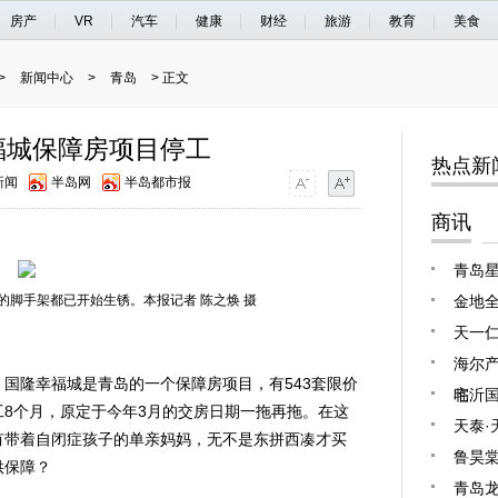
房产
VR
汽车
健康
财经
旅游
教育
美食
>
新闻中心
>
青岛
> 正文
福城保障房项目停工
热点新
新闻
半岛网
半岛都市报
商讯
青岛星
的脚手架都已开始生锈。本报记者 陈之焕 摄
金地全
天一
海尔产
国隆幸福城是青岛的一个保障房项目，有543套限价
宅
临沂
8个月，原定于今年3月的交房日期一拖再拖。在这
天泰·
有带着自闭症孩子的单亲妈妈，无不是东拼西凑才买
鲁昊棠
供保障？
青岛龙