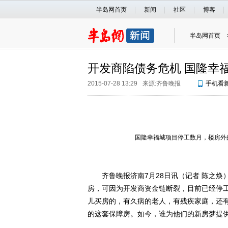
半岛网首页
新闻
社区
博客
半岛网首页
开发商陷债务危机 国隆幸
2015-07-28 13:29
来源:
齐鲁晚报
手机看
国隆幸福城项目停工数月，楼房外
齐鲁晚报济南7月28日讯（记者 陈之焕）
房，可因为开发商资金链断裂，目前已经停工
儿买房的，有久病的老人，有残疾家庭，还
的这套保障房。如今，谁为他们的新房梦提