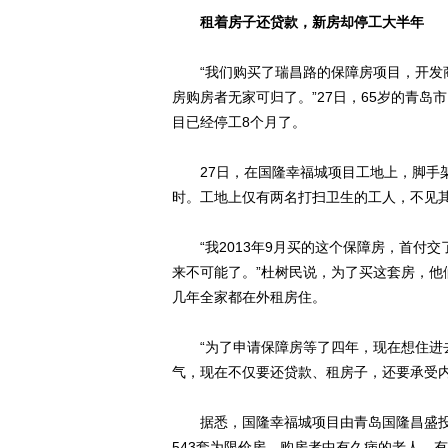
租着房子还贷款，新房却停工大半年
“我们购买了瑞昌路的保障房项目，开发商
房购房者无家可归了。”27日，65岁的青
目已经停工8个月了。
27日，在国隆幸福城项目工地上，脚手架
时。工地上仅有两名打扫卫生的工人，不见
“我2013年9月买的这个保障房，首付交
来不可能了。”杜树民说，为了买这套房，他
几年全家都在外租房住。
“为了申请保障房等了四年，现在想住进去
气，现在不仅要还贷款、租房子，还要承受
据悉，国隆幸福城项目由青岛国隆昌盛投资
543套为限价房，购房者中有久病的老人，