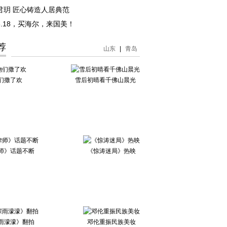
君玥 匠心铸造人居典范
6-8.18，买海尔，来国美！
荐
山东
|
青岛
们撒了欢
雪后初晴看千佛山晨光
师》话题不断
《惊涛迷局》热映
雨濛濛》翻拍
邓伦重振民族美妆