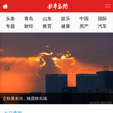
头条
青岛
山东
娱乐
中国
国际
专题
财经
教育
健康
房产
汽车
立秋暑未消，晚霞映岛城
今日要闻