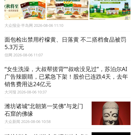
大众报业·半岛网 2026-08-06 11:10
面包检出禁用柠檬黄、日落黄 不二搭档食品被罚
5.3万元
信网 2026-08-06 11:07
“女生洗澡，大叔帮搓背”“叔啥没见过”，苏泊尔AI
广告辣眼睛，已紧急下架！股价已连跌4天，去年
销售费用达24亿元
大河报 2026-08-06 10:37
潍坊诸城“‌北朝第一笑佛‌”与龙门
石窟的佛缘
大众新闻 2026-08-06 10:58