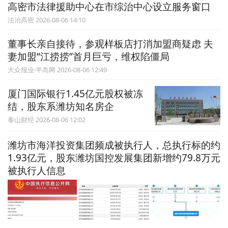
高密市法律援助中心在市综治中心设立服务窗口
法治高密 2026-08-06 14:10
董事长亲自接待，参观样板店打消加盟商疑虑 夫
妻加盟“江捞捞”首月巨亏，维权陷僵局
大众报业·半岛网 2026-08-06 12:49
厦门国际银行1.45亿元股权被冻
结，股东系潍坊知名房企
泰山财经 2026-08-06 12:02
潍坊市海洋投资集团频成被执行人，总执行标的约
1.93亿元，股东潍坊国控发展集团新增约79.8万元
被执行人信息