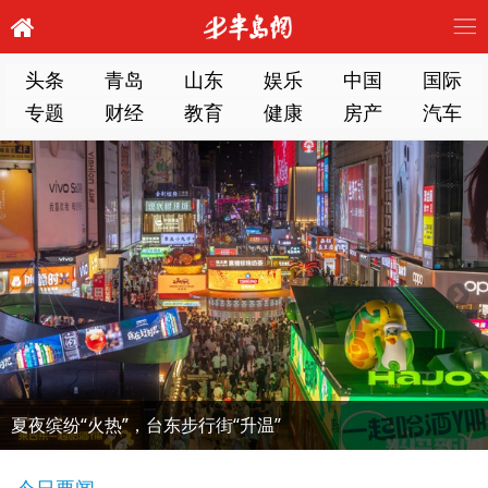
头条
青岛
山东
娱乐
中国
国际
专题
财经
教育
健康
房产
汽车
夏夜缤纷“火热”，台东步行街“升温”
今日要闻