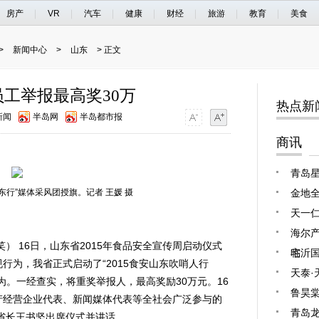
房产
VR
汽车
健康
财经
旅游
教育
美食
>
新闻中心
>
山东
> 正文
工举报最高奖30万
热点新
新闻
半岛网
半岛都市报
商讯
青岛星
东行”媒体采风团授旗。记者 王媛 摄
金地全
天一
海尔产
） 16日，山东省2015年食品安全宣传周启动仪式
宅
临沂
行为，我省正式启动了“2015食安山东吹哨人行
天泰·
为。一经查实，将重奖举报人，最高奖励30万元。16
鲁昊棠
产经营企业代表、新闻媒体代表等全社会广泛参与的
青岛龙
副省长王书坚出席仪式并讲话。