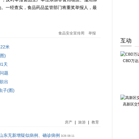
为。一经查实，食品药品监管部门将重奖举报人，最
食品安全宣传周
举报
互动
22米
图)
CBD万
1天
问题
之欲出
子(图)
高新区交
房产
|
旅游
|
教育
24时山东无新增疑似病例、确诊病例
3/26 08:11