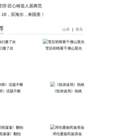
君玥 匠心铸造人居典范
6-8.18，买海尔，来国美！
荐
山东
|
青岛
们撒了欢
雪后初晴看千佛山晨光
师》话题不断
《惊涛迷局》热映
雨濛濛》翻拍
邓伦重振民族美妆