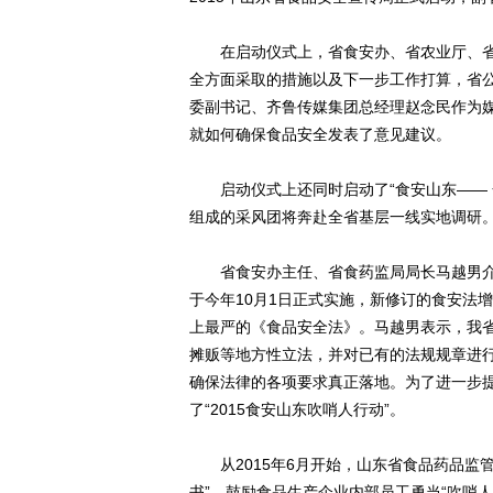
在启动仪式上，省食安办、省农业厅、省
全方面采取的措施以及下一步工作打算，省
委副书记、齐鲁传媒集团总经理赵念民作为
就如何确保食品安全发表了意见建议。
启动仪式上还同时启动了“食安山东—— 
组成的采风团将奔赴全省基层一线实地调研
省食安办主任、省食药监局局长马越男介
于今年10月1日正式实施，新修订的食安法增
上最严的《食品安全法》。马越男表示，我
摊贩等地方性立法，并对已有的法规规章进
确保法律的各项要求真正落地。为了进一步
了“2015食安山东吹哨人行动”。
从2015年6月开始，山东省食品药品监管
书”，鼓励食品生产企业内部员工勇当“吹哨