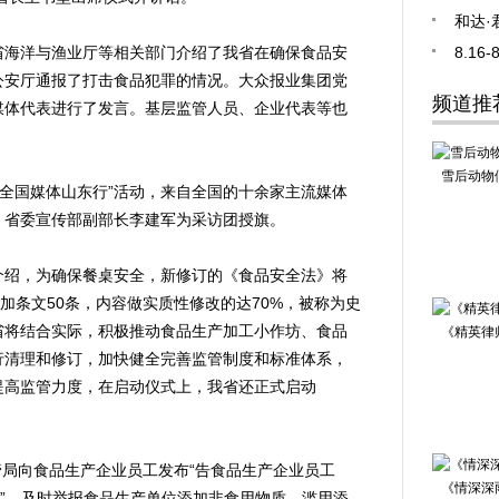
和达·
海洋与渔业厅等相关部门介绍了我省在确保食品安
8.1
公安厅通报了打击食品犯罪的情况。大众报业集团党
频道推
媒体代表进行了发言。基层监管人员、企业代表等也
雪后动物
全国媒体山东行”活动，来自全国的十余家主流媒体
。省委宣传部副部长李建军为采访团授旗。
绍，为确保餐桌安全，新修订的《食品安全法》将
加条文50条，内容做实质性修改的达70%，被称为史
省将结合实际，积极推动食品生产加工小作坊、食品
《精英律
行清理和修订，加快健全完善监管制度和标准体系，
提高监管力度，在启动仪式上，我省还正式启动
局向食品生产企业员工发布“告食品生产企业员工
《情深深
人”，及时举报食品生产单位添加非食用物质、滥用添