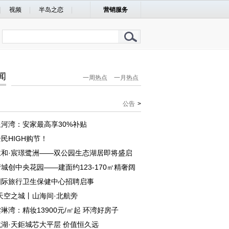
视频
半岛之恋
营销服务
闻
一周热点
一月热点
公告
>
河湾：安家最高享30%补贴
民HIGH购节！
仁和·宸璟鹭洲——双公园生态湖居即将盛启
城创中央花园——建面约123-170㎡精奢阔
国际旅行卫生保健中心招聘启事
天空之城丨山海间·北航旁
琳湾：精妆13900元/㎡起 环湾好房子
湖·天鉅城芯大平层 价值恒久远