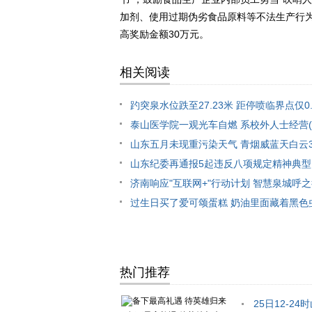
加剂、使用过期伪劣食品原料等不法生产行
高奖励金额30万元。
相关阅读
趵突泉水位跌至27.23米 距停喷临界点仅0.
泰山医学院一观光车自燃 系校外人士经营(
山东五月未现重污染天气 青烟威蓝天白云3
山东纪委再通报5起违反八项规定精神典型
济南响应"互联网+"行动计划 智慧泉城呼
过生日买了爱可颂蛋糕 奶油里面藏着黑色虫
热门推荐
25日12-