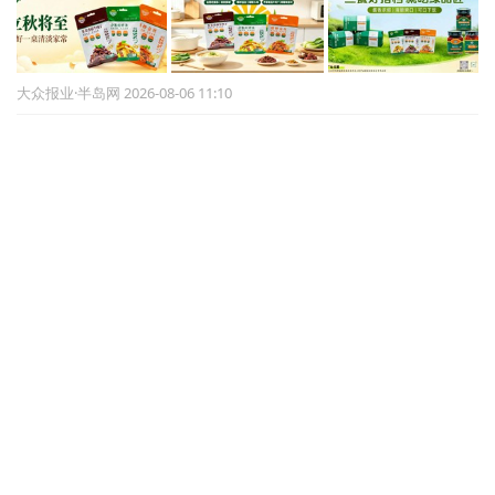
大众报业·半岛网 2026-08-06 11:10
面包检出禁用柠檬黄、日落黄 不二搭档食品被罚
5.3万元
信网 2026-08-06 11:07
“女生洗澡，大叔帮搓背”“叔啥没见过”，苏泊尔AI
广告辣眼睛，已紧急下架！股价已连跌4天，去年
销售费用达24亿元
大河报 2026-08-06 10:37
潍坊诸城“‌北朝第一笑佛‌”与龙门
石窟的佛缘
大众新闻 2026-08-06 10:58