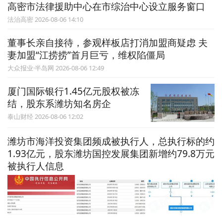
高密市法律援助中心在市综治中心设立服务窗口
法治高密 2026-08-06 14:10
董事长亲自接待，参观样板店打消加盟商疑虑 夫
妻加盟“江捞捞”首月巨亏，维权陷僵局
大众报业·半岛网 2026-08-06 12:49
厦门国际银行1.45亿元股权被冻
结，股东系潍坊知名房企
泰山财经 2026-08-06 12:02
潍坊市海洋投资集团频成被执行人，总执行标的约
1.93亿元，股东潍坊国控发展集团新增约79.8万元
被执行人信息