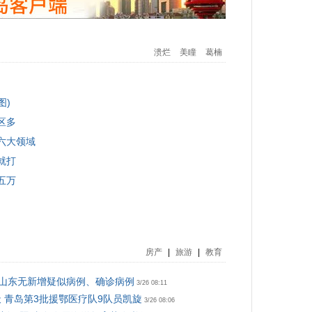
溃烂
美瞳
葛楠
图)
区多
六大领域
就打
五万
房产
|
旅游
|
教育
24时山东无新增疑似病例、确诊病例
3/26 08:11
天 青岛第3批援鄂医疗队9队员凯旋
3/26 08:06