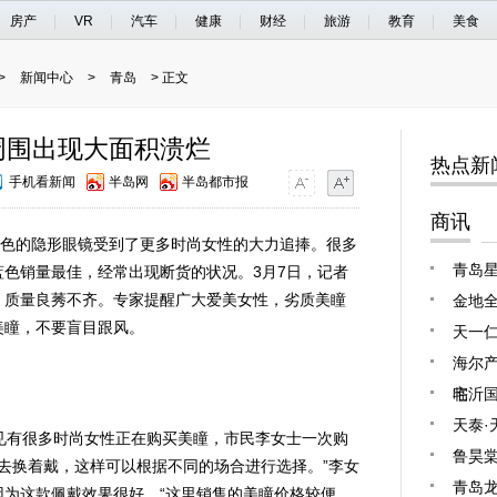
房产
VR
汽车
健康
财经
旅游
教育
美食
>
新闻中心
>
青岛
> 正文
周围出现大面积溃烂
热点新
手机看新闻
半岛网
半岛都市报
商讯
色的隐形眼镜受到了更多时尚女性的大力追捧。很多
青岛星
色销量最佳，经常出现断货的状况。3月7日，记者
、质量良莠不齐。专家提醒广大爱美女性，劣质美瞳
金地全
美瞳，不要盲目跟风。
天一
海尔产
宅
临沂
天泰·
有很多时尚女性正在购买美瞳，市民李女士一次购
鲁昊棠
回去换着戴，这样可以根据不同的场合进行选择。”李女
青岛龙
为这款佩戴效果很好，“这里销售的美瞳价格较便