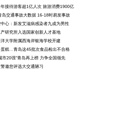
年接待游客超1亿人次 旅游消费1900亿
8青岛交通事故大数据 16-18时易发事故
控中心：新发艾滋病感染者九成为男性
水产研究所入选国家创新人才基地
海洋大学附属西海岸银海学校开建
、蛋糕…青岛这45批次食品检出不合格
城市20强"青岛再上榜 力争全国领先
交警邀您评选大交通陋习