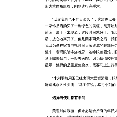
断为重度角膜炎，刚刚进行完手术。
“以后我再也不盲目跟风了，这次差点失明
一家饰品店购买了一副绿色的美瞳，刚开始
适应，属于正常现象，过段时间就好了。“因
话，放心地离开了。但是回家两天之后，我眼
我以为是在家看电视时间太长造成的眼部疲劳
醒来，发现眼睛疼痛难忍，连睁眼都困难，眼
马上喊来母亲，一起去医院。因为病情较严
显示，她得的是重度角膜炎，需要马上进行
“小刘眼睛周围已经出现大面积溃烂，眼睛
能造成永久性失明。”马主任说，幸亏小刘的
选择与使用都有学问
美瞳时尚靓丽，但未必适合所有的年轻人