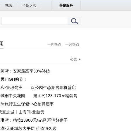
视频
半岛之恋
营销服务
闻
一周热点
一月热点
公告
>
河湾：安家最高享30%补贴
民HIGH购节！
仁和·宸璟鹭洲——双公园生态湖居即将盛启
城创中央花园——建面约123-170㎡精奢阔
国际旅行卫生保健中心招聘启事
天空之城丨山海间·北航旁
琳湾：精妆13900元/㎡起 环湾好房子
湖·天鉅城芯大平层 价值恒久远