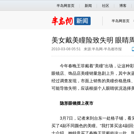
半岛网首页
新闻
社区
博客
半岛网首页
美女戴美瞳险致失明 眼睛
2010-03-08 05:51
来源:
半岛网-半岛都市报
今年春晚王菲戴着“美瞳”出场，让这种彩
眼镜店、饰品店美瞳销量急剧上升，其中灰蓝
经过调查发现，市面上销售的美瞳价格悬殊
可能导致失明，应该根据个人眼睛状况选择
隐形眼镜摆上夜市
3月7日，记者来到台东一处格子铺，看见
买了4副不同颜色的美瞳。“我打算买这4副
士介绍，她特意买了春晚王菲戴的这一款，因