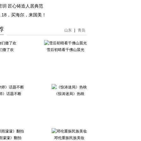
君玥 匠心铸造人居典范
6-8.18，买海尔，来国美！
荐
山东
|
青岛
们撒了欢
雪后初晴看千佛山晨光
师》话题不断
《惊涛迷局》热映
雨濛濛》翻拍
邓伦重振民族美妆