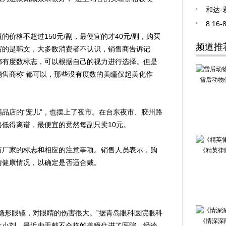
和达·
8.1
格不超过150元/副，最便宜的才40元/副，购买
频道推
写的是韩文，大多数消费者不认识，销售商告诉记
都有度数标志，可以根据自己的视力进行选择。但是
售商称“都可以，那些没有度数的美瞳仅起美化作
雪后动物
店的“宠儿”，也摆上了夜市。在台东夜市、胶州路
低得离谱，最便宜的竟然每副只卖10元。
厂家的标志和相应的注意事项。销售人员表示，购
《精英律
睛健康情况，以确定是否适合戴。
形眼镜，对眼睛的伤害很大。”据青岛眼科医院眼科
《情深深
生小刘，最近由于戴不合格的美瞳住进了医院，经诊