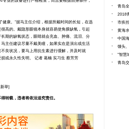
和专业的设备进行严格检查，而且要根据自身条件，
青岛全
201
健康。”据马主任介绍，根据所戴时间的长短，在选
市疾
是很高的。戴隐形眼镜本身就容易使角膜缺氧，引起
黄海
于长期的缺氧状态，眼睛就会充血、肿痛、流泪、分
中国
，马主任建议尽量不戴美瞳，如果实在是演出或生活
馒头
述不良状况，要马上用抗生素进行缓解，并及时就
"智慧
或永久性失明。 记者 葛楠 实习生 蔡芳芳
青岛
新举]
不得转载，违者将依法追究责任。