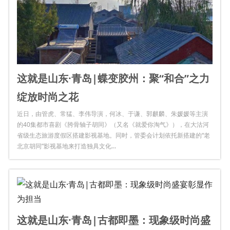
这就是山东·青岛|蝶变胶州：聚“和合”之力
绽放时尚之花
近日，由管虎、常猛、李伟导演，何冰、于谦、郭麒麟、朱媛媛等主演
的40集都市喜剧《胯骨轴子胡同》（又名《就爱你淘气》），在大沽河
省级生态旅游度假区搭建影视基地。同时，管委会计划依托新搭建的“老
北京胡同”影视基地来打造独具文化...
这就是山东·青岛|古都即墨：现象级时尚盛